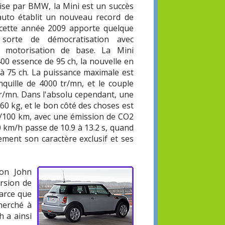
prise par BMW, la Mini est un succès
auto établit un nouveau record de
cette année 2009 apporte quelque
orte de démocratisation avec
le motorisation de base. La Mini
00 essence de 95 ch, la nouvelle en
 à 75 ch. La puissance maximale est
quille de 4000 tr/mn, et le couple
tr/mn. Dans l'absolu cependant, une
60 kg, et le bon côté des choses est
 l/100 km, avec une émission de CO2
0 km/h passe de 10.9 à 13.2 s, quand
ement son caractère exclusif et ses
ion John
rsion de
arce que
cherché à
h a ainsi