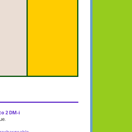
to 2 DM-i
ue.