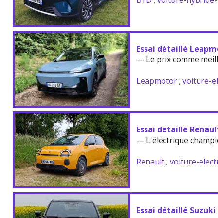
BYD
;
voiture-hybride
Essai détaillé Leapm
— Le prix comme meil
Leapmotor
;
voiture-e
Essai détaillé Renau
— L'électrique champi
Renault
;
voiture-elect
Essai détaillé Suzuki