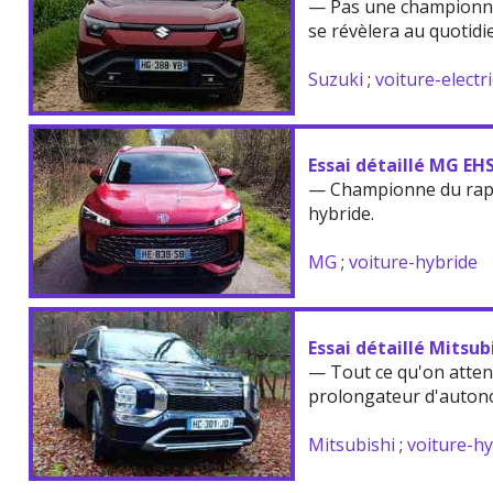
— Pas une championne
se révèlera au quotidi
Suzuki
;
voiture-electr
Essai détaillé MG EH
— Championne du rappo
hybride.
MG
;
voiture-hybride
Essai détaillé Mitsu
— Tout ce qu'on atten
prolongateur d'auton
Mitsubishi
;
voiture-h