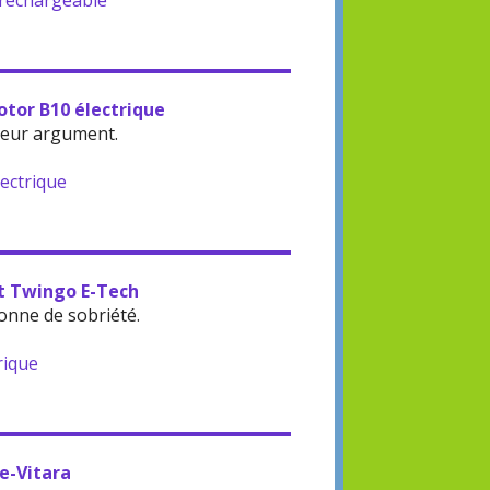
-rechargeable
otor B10 électrique
leur argument.
lectrique
lt Twingo E-Tech
onne de sobriété.
rique
 e-Vitara