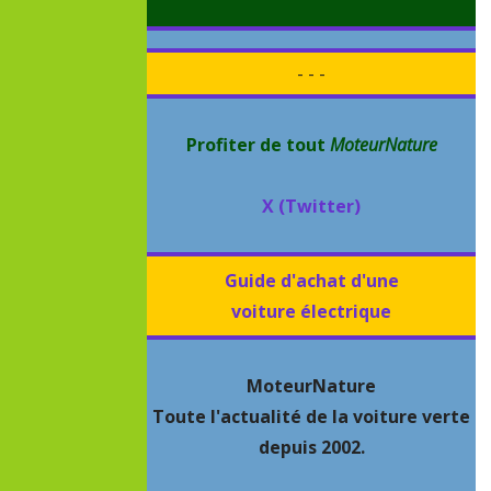
- - -
Profiter de tout
MoteurNature
X (Twitter)
Guide d'achat d'une
voiture électrique
MoteurNature
Toute l'actualité de la voiture verte
depuis 2002.