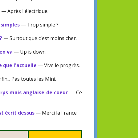
e
— Après l'électrique.
s simples
— Trop simple ?
?
— Surtout que c'est moins cher.
'en va
— Up is down.
 que l'actuelle
— Vive le progrès.
in... Pas toutes les Mini.
orps mais anglaise de coeur
— Ce
st écrit dessus
— Merci la France.