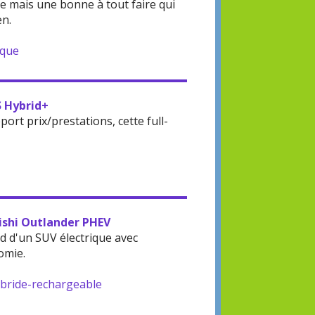
 mais une bonne à tout faire qui
en.
ique
S Hybrid+
rt prix/prestations, cette full-
bishi Outlander PHEV
d d'un SUV électrique avec
omie.
ybride-rechargeable