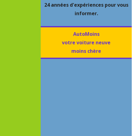
24 années d'expériences pour vous
informer.
AutoMoins
votre voiture neuve
moins chère