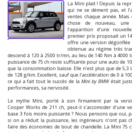
La Mini plait ! Depuis la re
qui ne se dément pas, et l'
ventes chaque année. Mais 
chose de nouveau, une s
l'apparition d'une nouvel
premier prix proposait un 14
offre une version dégonflée
obtenue au régime très tran
descend à 120 à 2500 tr/mn, au lieu de 140 Nm à 4000 
puissance de 75 ch reste suffisante pour une auto de 10
que la consommation baisse. Elle n'est plus que de 5,3
de 128 g/km. Excellent, sauf que l'accélération de 0 à 10
ce qui a fait tout le succès de la
Mini by BMW
était just
performances, sa nervosité.
Le mythe Mini, porté à son firmament par la vers
Cooper Works de 211 ch, peut-il s'accomoder d'une ve
base 3 fois moins puissante ? Nous pensons que oui, p
si on a réduit la puissance, les ingénieurs n'ont pas 
faire des économies de bout de chandelle. La Mini 75 c