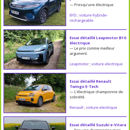
— Presqu'une électrique.
BYD
;
voiture-hybride-
rechargeable
Essai détaillé Leapmotor B10
électrique
— Le prix comme meilleur
argument.
Leapmotor
;
voiture-electrique
Essai détaillé Renault
Twingo E-Tech
— L'électrique championne de
sobriété.
Renault
;
voiture-electrique
Essai détaillé Suzuki e-Vitara
— Pas une championne mais