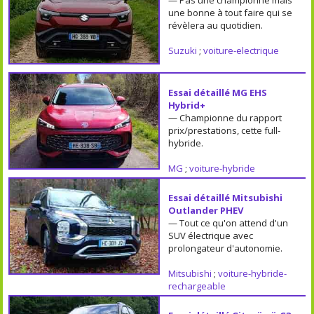
une bonne à tout faire qui se
révèlera au quotidien.
Suzuki
;
voiture-electrique
Essai détaillé MG EHS
Hybrid+
— Championne du rapport
prix/prestations, cette full-
hybride.
MG
;
voiture-hybride
Essai détaillé Mitsubishi
Outlander PHEV
— Tout ce qu'on attend d'un
SUV électrique avec
prolongateur d'autonomie.
Mitsubishi
;
voiture-hybride-
rechargeable