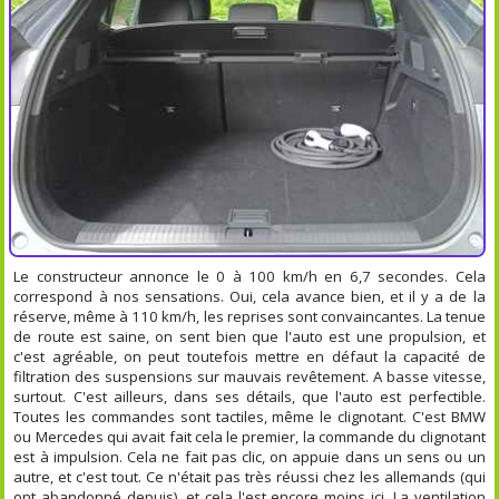
Le constructeur annonce le 0 à 100 km/h en 6,7 secondes. Cela
correspond à nos sensations. Oui, cela avance bien, et il y a de la
réserve, même à 110 km/h, les reprises sont convaincantes. La tenue
de route est saine, on sent bien que l'auto est une propulsion, et
c'est agréable, on peut toutefois mettre en défaut la capacité de
filtration des suspensions sur mauvais revêtement. A basse vitesse,
surtout. C'est ailleurs, dans ses détails, que l'auto est perfectible.
Toutes les commandes sont tactiles, même le clignotant. C'est BMW
ou Mercedes qui avait fait cela le premier, la commande du clignotant
est à impulsion. Cela ne fait pas clic, on appuie dans un sens ou un
autre, et c'est tout. Ce n'était pas très réussi chez les allemands (qui
ont abandonné depuis), et cela l'est encore moins ici. La ventilation