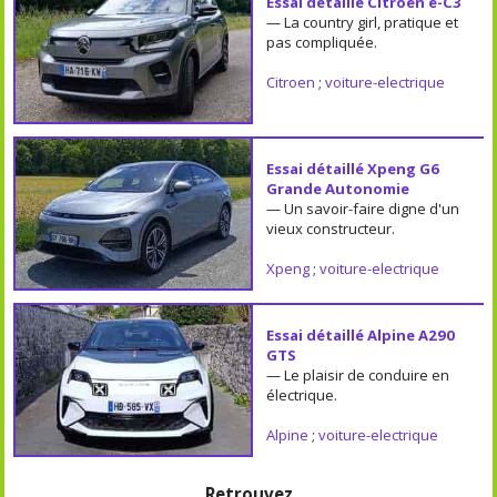
Essai détaillé Citroën ë-C3
— La country girl, pratique et
pas compliquée.
Citroen
;
voiture-electrique
Essai détaillé Xpeng G6
Grande Autonomie
— Un savoir-faire digne d'un
vieux constructeur.
Xpeng
;
voiture-electrique
Essai détaillé Alpine A290
GTS
— Le plaisir de conduire en
électrique.
Alpine
;
voiture-electrique
Retrouvez