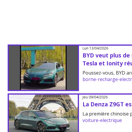
Lun 13/04/2026
BYD veut plus de 
Tesla et Ionity ré
Poussez-vous, BYD arr
borne-recharge-elect
Jeu 09/04/2026
La Denza Z9GT est
La première chinoise 
voiture-electrique