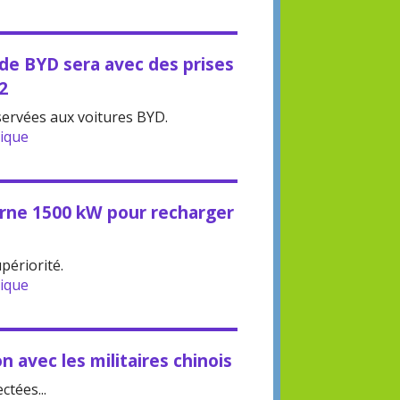
 de BYD sera avec des prises
2
servées aux voitures BYD.
rique
orne 1500 kW pour recharger
périorité.
rique
n avec les militaires chinois
tées...