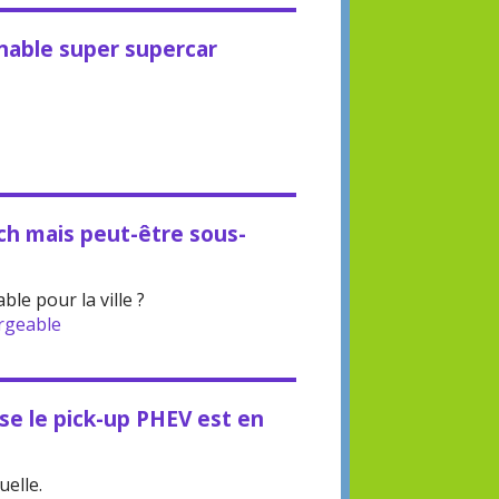
inable super supercar
ch mais peut-être sous-
le pour la ville ?
rgeable
ise le pick-up PHEV est en
uelle.