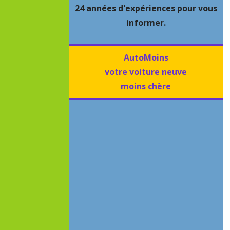
24 années d'expériences pour vous
informer.
AutoMoins
votre voiture neuve
moins chère