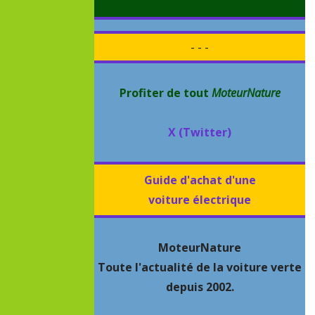
- - -
Profiter de tout
MoteurNature
X (Twitter)
Guide d'achat d'une
voiture électrique
MoteurNature
Toute l'actualité de la voiture verte
depuis 2002.