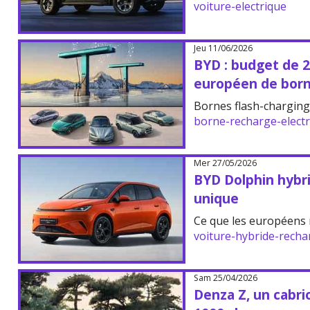
voiture-electrique
Jeu 11/06/2026
BYD : budget de 2
européen de born
Bornes flash-charging
borne-recharge-elect
Mer 27/05/2026
BYD Dolphin hybri
unique
Ce que les européens 
voiture-hybride-recha
Sam 25/04/2026
Denza Z, un cabri