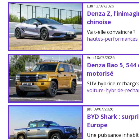
Lun 13/07/2026
Denza Z, l'inimag
chinoise
Va t-elle convaincre ?
hautes-performances
Ven 10/07/2026
Denza Bao 5, 544 
motorisé
SUV hybride rechargeab
voiture-hybride-recha
Jeu 09/07/2026
BYD Shark : surpr
Europe
Une puissance inhabit