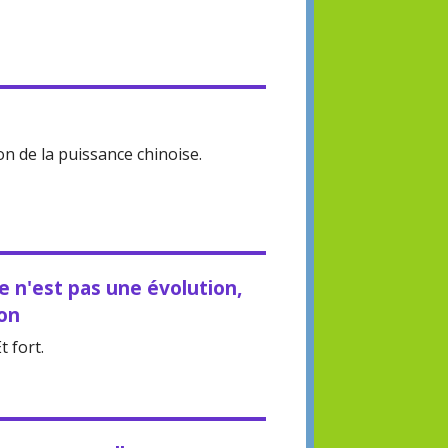
n de la puissance chinoise.
e n'est pas une évolution,
ion
t fort.