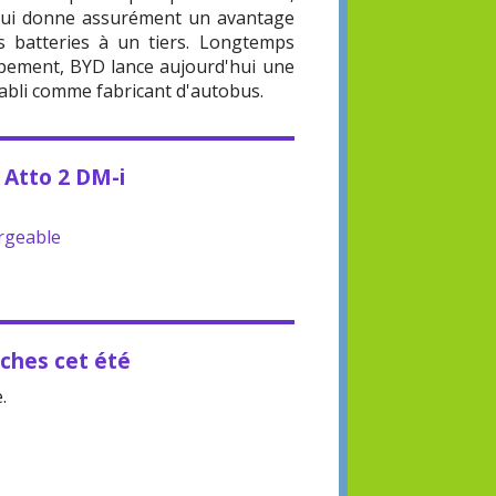
ui lui donne assurément un avantage
s batteries à un tiers. Longtemps
pement, BYD lance aujourd'hui une
tabli comme fabricant d'autobus.
D Atto 2 DM-i
rgeable
ches cet été
.