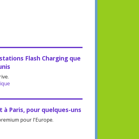
stations Flash Charging que
unis
ive.
rique
 à Paris, pour quelques-uns
premium pour l'Europe.