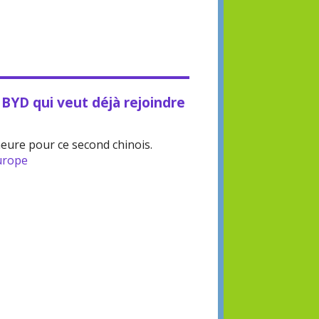
BYD qui veut déjà rejoindre
heure pour ce second chinois.
urope