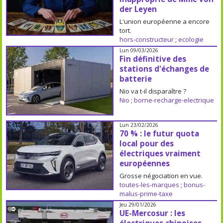
der Leyen
L'union européenne a encore
tort.
hors-constructeur
;
ecologie
Lun 09/03/2026
Fin définitive des
stations d'échanges de
batterie
Nio va t-il disparaître ?
Nio
;
borne-recharge-electrique
Lun 23/02/2026
70 % : le futur quota
local pour des
électriques vraiment
européennes
Grosse négociation en vue.
toutes-les-marques
;
bonus-
malus-prime-taxe
Jeu 29/01/2026
UE-Mercosur : les