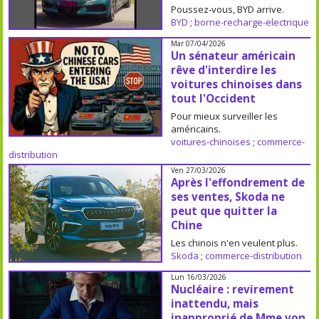
Poussez-vous, BYD arrive.
BYD
;
borne-recharge-electrique
Mar 07/04/2026
Un sénateur américain
rêve d'interdire les
voitures chinoises dans
tout l'Occident
Pour mieux surveiller les
américains.
voitures-chinoises
;
commerce-
distribution
Ven 27/03/2026
Après l'effondrement de
ses ventes, Skoda ne
peut que quitter la
Chine
Les chinois n'en veulent plus.
Skoda
;
commerce-distribution
Lun 16/03/2026
Nucléaire : revirement
inattendu, mais
inapproprié de Mme von