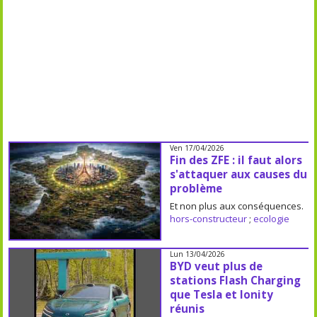
Ven 17/04/2026
Fin des ZFE : il faut alors
s'attaquer aux causes du
problème
Et non plus aux conséquences.
hors-constructeur
;
ecologie
Lun 13/04/2026
BYD veut plus de
stations Flash Charging
que Tesla et Ionity
réunis