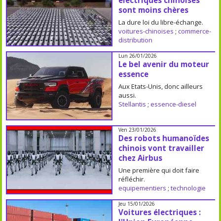
électriques chinoises
sont moins chères
La dure loi du libre-échange.
voitures-chinoises
;
commerce-
distribution
Lun 26/01/2026
Le bel avenir du moteur
essence
Aux Etats-Unis, donc ailleurs
aussi.
Stellantis
;
essence-diesel
Ven 23/01/2026
Des robots humanoïdes
chinois vont travailler
chez Airbus
Une première qui doit faire
réfléchir.
equipementiers
;
technologie
Jeu 15/01/2026
Voitures électriques :