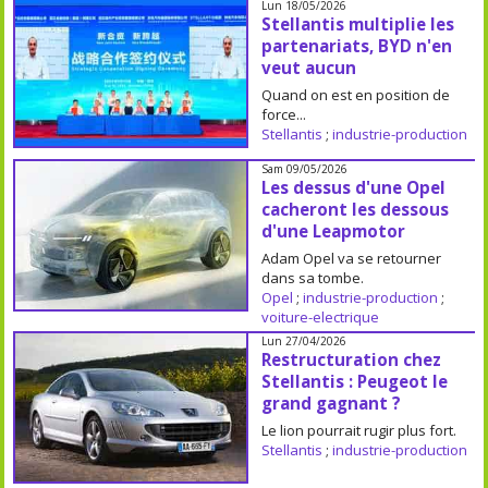
Lun 18/05/2026
Stellantis multiplie les
partenariats, BYD n'en
veut aucun
Quand on est en position de
force...
Stellantis
;
industrie-production
Sam 09/05/2026
Les dessus d'une Opel
cacheront les dessous
d'une Leapmotor
Adam Opel va se retourner
dans sa tombe.
Opel
;
industrie-production
;
voiture-electrique
Lun 27/04/2026
Restructuration chez
Stellantis : Peugeot le
grand gagnant ?
Le lion pourrait rugir plus fort.
Stellantis
;
industrie-production