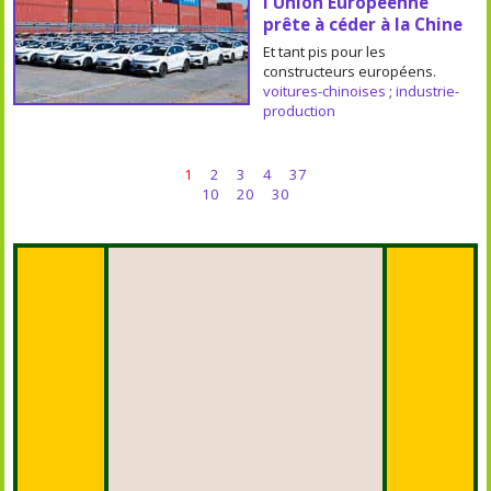
l'Union Européenne
prête à céder à la Chine
Et tant pis pour les
constructeurs européens.
voitures-chinoises
;
industrie-
production
1
2
3
4
37
10
20
30