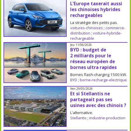
L'Europe taxerait aussi
les chinoises hybrides
rechargeables
La stratégie des petits pas.
voitures-chinoises
;
commerce-
distribution
;
voiture-hybride-
rechargeable
Jeu 11/06/2026
BYD : budget de
2 milliards pour le
réseau européen de
bornes ultra rapides
Bornes flash-charging 1500 kW.
BYD
;
borne-recharge-electrique
Ven 29/05/2026
Et si Stellantis ne
partageait pas ses
usines avec des chinois ?
L'alternative.
Stellantis
;
industrie-production