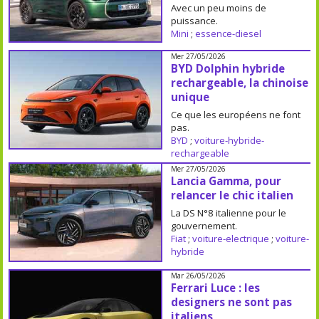
Avec un peu moins de
puissance.
Mini
;
essence-diesel
Mer 27/05/2026
BYD Dolphin hybride
rechargeable, la chinoise
unique
Ce que les européens ne font
pas.
BYD
;
voiture-hybride-
rechargeable
Mer 27/05/2026
Lancia Gamma, pour
relancer le chic italien
La DS N°8 italienne pour le
gouvernement.
Fiat
;
voiture-electrique
;
voiture-
hybride
Mar 26/05/2026
Ferrari Luce : les
designers ne sont pas
italiens