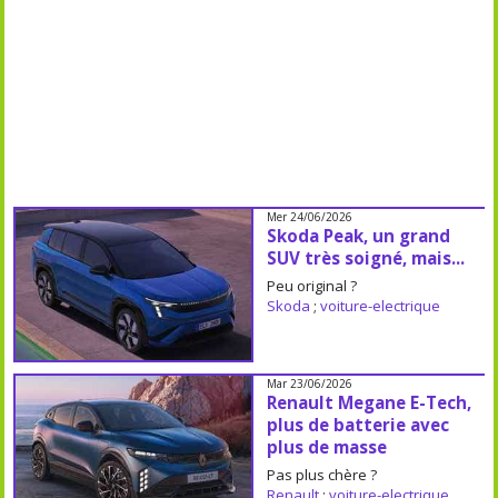
Mer 24/06/2026
Skoda Peak, un grand
SUV très soigné, mais...
Peu original ?
Skoda
;
voiture-electrique
Mar 23/06/2026
Renault Megane E-Tech,
plus de batterie avec
plus de masse
Pas plus chère ?
Renault
;
voiture-electrique