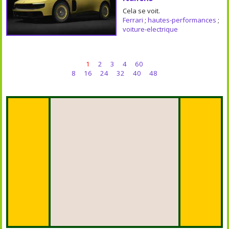
Cela se voit.
Ferrari
;
hautes-performances
;
voiture-electrique
1
2
3
4
60
8
16
24
32
40
48