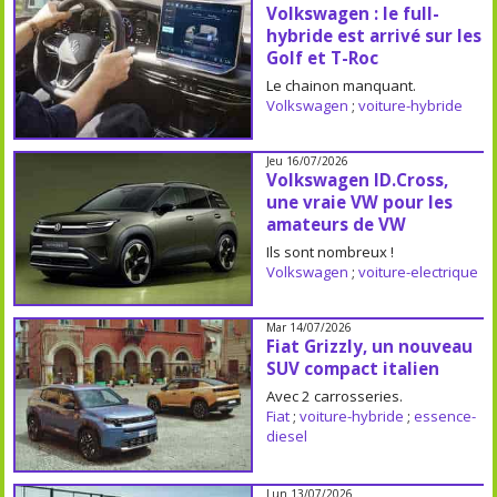
Volkswagen : le full-
hybride est arrivé sur les
Golf et T-Roc
Le chainon manquant.
Volkswagen
;
voiture-hybride
Jeu 16/07/2026
Volkswagen ID.Cross,
une vraie VW pour les
amateurs de VW
Ils sont nombreux !
Volkswagen
;
voiture-electrique
Mar 14/07/2026
Fiat Grizzly, un nouveau
SUV compact italien
Avec 2 carrosseries.
Fiat
;
voiture-hybride
;
essence-
diesel
Lun 13/07/2026