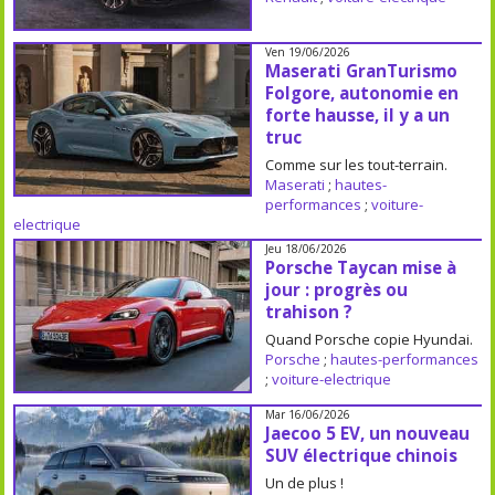
Ven 19/06/2026
Maserati GranTurismo
Folgore, autonomie en
forte hausse, il y a un
truc
Comme sur les tout-terrain.
Maserati
;
hautes-
performances
;
voiture-
electrique
Jeu 18/06/2026
Porsche Taycan mise à
jour : progrès ou
trahison ?
Quand Porsche copie Hyundai.
Porsche
;
hautes-performances
;
voiture-electrique
Mar 16/06/2026
Jaecoo 5 EV, un nouveau
SUV électrique chinois
Un de plus !