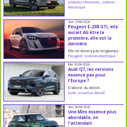
voitures-chinoises
;
voiture-
electrique
Sam 13/06/2026
Peugeot E-208 GTI, elle
aurait dû être la
première, elle est la
dernière
Elle ne durera pas longtemps.
Peugeot
;
voiture-electrique
Mer 10/06/2026
Audi Q7, les versions
essence pas pour
l'Europe ?
D'abord, du diesel.
Audi
;
essence-diesel
Sam 30/05/2026
Une Mini essence plus
abordable, on
l'attendait