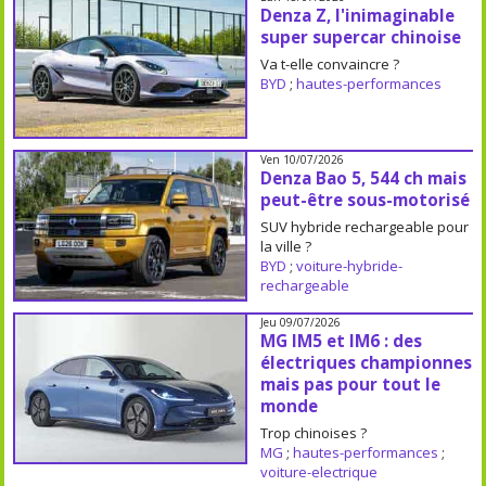
Denza Z, l'inimaginable
super supercar chinoise
Va t-elle convaincre ?
BYD
;
hautes-performances
Ven 10/07/2026
Denza Bao 5, 544 ch mais
peut-être sous-motorisé
SUV hybride rechargeable pour
la ville ?
BYD
;
voiture-hybride-
rechargeable
Jeu 09/07/2026
MG IM5 et IM6 : des
électriques championnes
mais pas pour tout le
monde
Trop chinoises ?
MG
;
hautes-performances
;
voiture-electrique