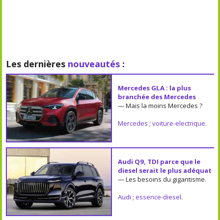
Les dernières
nouveautés
:
Mercedes GLA : la plus
branchée des Mercedes
— Mais la moins Mercedes ?
Mercedes
;
voiture-electrique
.
Audi Q9, TDI parce que le
diesel serait le plus adéquat
— Les besoins du gigantisme.
Audi
;
essence-diesel
.