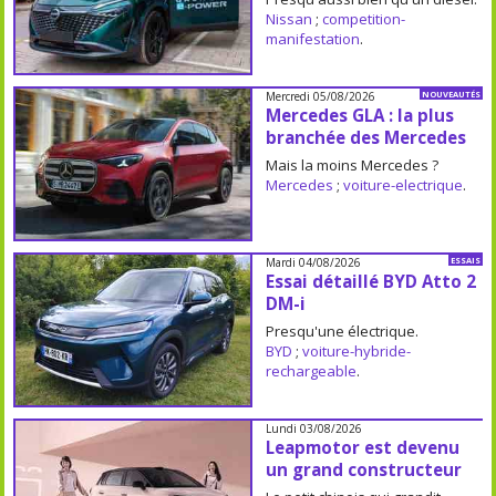
Nissan
;
competition-
manifestation
.
Mercredi 05/08/2026
NOUVEAUTÉS
Mercedes GLA : la plus
branchée des Mercedes
Mais la moins Mercedes ?
Mercedes
;
voiture-electrique
.
Mardi 04/08/2026
ESSAIS
Essai détaillé BYD Atto 2
DM-i
Presqu'une électrique.
BYD
;
voiture-hybride-
rechargeable
.
Lundi 03/08/2026
Leapmotor est devenu
un grand constructeur