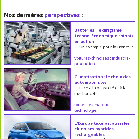
Nos dernières
perspectives
:
Batteries : le dirigisme
techno-économique chinois
en action
— Un exemple pour la France ?
voitures-chinoises
;
industrie-
production
.
Climatisation : le choix des
automobilistes
— Face à la pauvreté et à la
méchanceté.
toutes-les-marques
;
technologie
.
L'Europe taxerait aussi les
chinoises hybrides
rechargeables