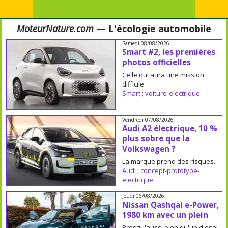
MoteurNature.com
— L'écologie automobile
Samedi 08/08/2026
Smart #2, les premières
photos officielles
Celle qui aura une mission
difficile.
Smart
;
voiture-electrique
.
Vendredi 07/08/2026
Audi A2 électrique, 10 %
plus sobre que la
Volkswagen ?
La marque prend des risques.
Audi
;
concept-prototype-
electrique
.
Jeudi 06/08/2026
Nissan Qashqai e-Power,
1980 km avec un plein
Presqu'aussi bien qu'un diesel.