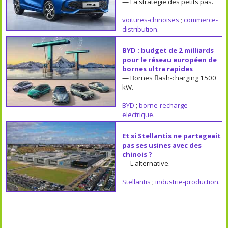
— La stratégie des petits pas.
voitures-chinoises
;
commerce-
distribution
.
BYD : budget de 2 milliards
pour le réseau européen de
bornes ultra rapides
— Bornes flash-charging 1500
kW.
BYD
;
borne-recharge-
electrique
.
Et si Stellantis ne partageait
pas ses usines avec des
chinois ?
— L'alternative.
Stellantis
;
industrie-production
.