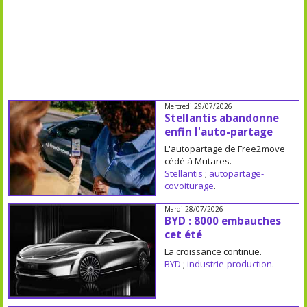
Mercredi 29/07/2026
Stellantis abandonne
enfin l'auto-partage
L'autopartage de Free2move
cédé à Mutares.
Stellantis
;
autopartage-
covoiturage
.
Mardi 28/07/2026
BYD : 8000 embauches
cet été
La croissance continue.
BYD
;
industrie-production
.