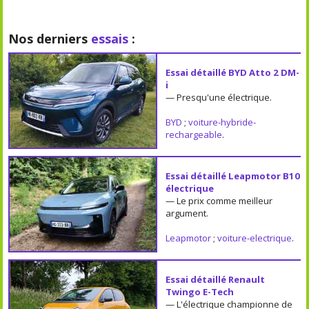
Nos derniers
essais
:
Essai détaillé BYD Atto 2 DM-
i
— Presqu'une électrique.
BYD
;
voiture-hybride-
rechargeable
.
Essai détaillé Leapmotor B10
électrique
— Le prix comme meilleur
argument.
Leapmotor
;
voiture-electrique
.
Essai détaillé Renault
Twingo E-Tech
— L'électrique championne de