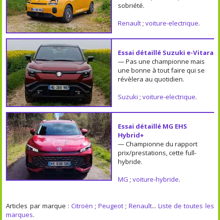
sobriété.
Renault
;
voiture-electrique
.
Essai détaillé Suzuki e-Vitara
— Pas une championne mais
une bonne à tout faire qui se
révèlera au quotidien.
Suzuki
;
voiture-electrique
.
Essai détaillé MG EHS
Hybrid+
— Championne du rapport
prix/prestations, cette full-
hybride.
MG
;
voiture-hybride
.
Articles par marque :
Citroën
;
Peugeot
;
Renault
...
Liste de toutes les
marques
.