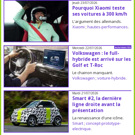
Jeudi 23/07/2026
Pourquoi Xiaomi teste
ses voitures à 300 km/h
L'argument des allemands.
Xiaomi
;
hautes-performances
.
Mercredi 22/07/2026
NOUVEAUTÉS
Volkswagen : le full-
hybride est arrivé sur les
Golf et T-Roc
Le chainon manquant.
Volkswagen
;
voiture-hybride
.
Mardi 21/07/2026
Smart #2, la dernière
ligne droite avant la
présentation
La renaissance d'une icône.
Smart
;
concept-prototype-
electrique
.