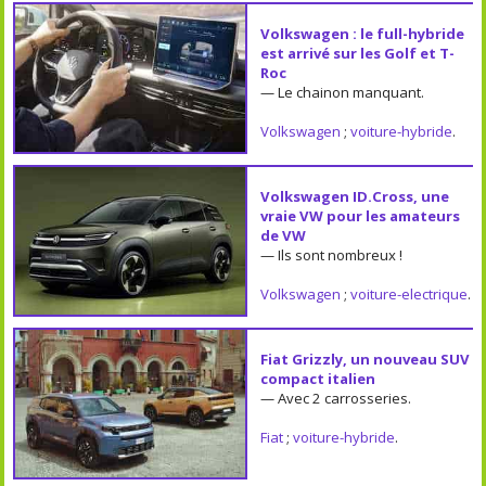
Volkswagen : le full-hybride
est arrivé sur les Golf et T-
Roc
— Le chainon manquant.
Volkswagen
;
voiture-hybride
.
Volkswagen ID.Cross, une
vraie VW pour les amateurs
de VW
— Ils sont nombreux !
Volkswagen
;
voiture-electrique
.
Fiat Grizzly, un nouveau SUV
compact italien
— Avec 2 carrosseries.
Fiat
;
voiture-hybride
.