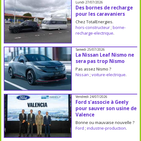
Lundi 27/07/2026
Des bornes de recharge
pour les caravaniers
Chez TotalEnergies.
hors-constructeur
;
borne-
recharge-electrique
.
Samedi 25/07/2026
La Nissan Leaf Nismo ne
sera pas trop Nismo
Pas assez Nismo ?
Nissan
;
voiture-electrique
.
Vendredi 24/07/2026
Ford s'associe à Geely
pour sauver son usine de
Valence
Bonne ou mauvaise nouvelle ?
Ford
;
industrie-production
.