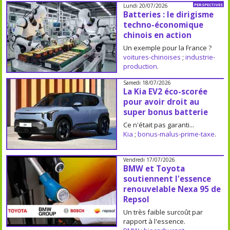
Lundi 20/07/2026
PERSPECTIVES
Batteries : le dirigisme
techno-économique
chinois en action
Un exemple pour la France ?
voitures-chinoises
;
industrie-
production
.
Samedi 18/07/2026
La Kia EV2 éco-scorée
pour avoir droit au
super bonus batterie
Ce n'était pas garanti...
Kia
;
bonus-malus-prime-taxe
.
Vendredi 17/07/2026
BMW et Toyota
soutiennent l'essence
renouvelable Nexa 95 de
Repsol
Un très faible surcoût par
rapport à l'essence.