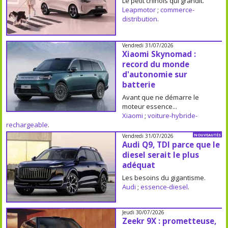
Le petit chinois qui grandit.
Leapmotor
;
commerce-
distribution
.
Vendredi 31/07/2026
Xiaomi Skynomad :
record du monde
d'autonomie sur
batterie
Avant que ne démarre le
moteur essence...
Xiaomi
;
voiture-hybride-
rechargeable
.
Vendredi 31/07/2026
NOUVEAUTÉS
Audi Q9, TDI parce que le
diesel serait le plus
adéquat
Les besoins du gigantisme.
Audi
;
essence-diesel
.
Jeudi 30/07/2026
Zeekr 9X : prometteuse,