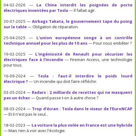
04-02-2026 —
La Chine interdit les poignées de porte
électriques inventées par Tesla
— Il fallait agir.
30-07-2025 —
Airbags Takata, le gouvernement tape du poing
sur la table
— Obligation de réparation.
25-04-2025 —
L'union européenne songe à un contrôle
technique annuel pour les plus de 10 ans
— Pour nous embêter ?
19-02-2025 —
L'ingéniosité de Renault pour sécuriser les
électriques face à l'incendie
— Fireman Access, une technologie
pour tous.
16-09-2024 —
Tesla : faut-il interdire le poids lourd
électrique ?
— Un incendie qui doit faire réfléchir.
03-05-2024 —
Radars : 2 milliards de recettes qui ne masquent
pas un échec
— Quand passe t-on à autre chose ?
08-03-2024 —
Trop d'écran : Tesla dans le viseur de l'EuroNCAP
— Et il n'est pas le seul...
18-02-2023 —
La voiture la plus volée en France est une hybride
— Mais rien à voir avec l'écologie.