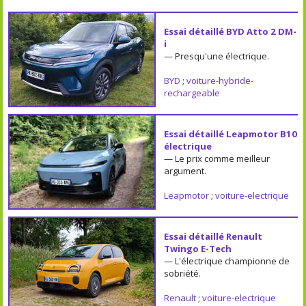
Essai détaillé BYD Atto 2 DM-
i
— Presqu'une électrique.
BYD
;
voiture-hybride-
rechargeable
Essai détaillé Leapmotor B10
électrique
— Le prix comme meilleur
argument.
Leapmotor
;
voiture-electrique
Essai détaillé Renault
Twingo E-Tech
— L'électrique championne de
sobriété.
Renault
;
voiture-electrique