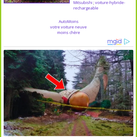
Mitsubishi
;
voiture-hybride-
rechargeable
AutoMoins
votre voiture neuve
moins chère