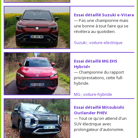
Essai détaillé Suzuki e-Vitara
— Pas une championne mais
une bonne à tout faire qui se
révèlera au quotidien.
Suzuki
;
voiture-electrique
Essai détaillé MG EHS
Hybrid+
— Championne du rapport
prix/prestations, cette full-
hybride.
MG
;
voiture-hybride
Essai détaillé Mitsubishi
Outlander PHEV
— Tout ce qu'on attend d'un
SUV électrique avec
prolongateur d'autonomie.