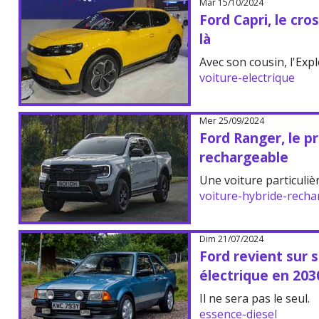
Mar 15/10/2024
Ford Capri, le cr
là
Avec son cousin, l'Expl
voiture-electrique
Mer 25/09/2024
Ford Ranger, le p
rechargeable
Une voiture particuliè
voiture-hybride-recha
Dim 21/07/2024
Ford revient sur 
électrique en 203
Il ne sera pas le seul.
essence-diesel