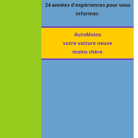
24 années d'expériences pour vous
informer.
AutoMoins
votre voiture neuve
moins chère