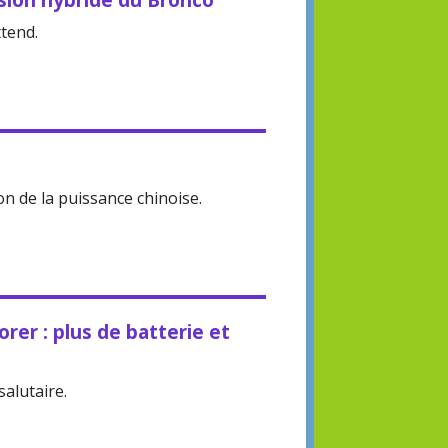
ttend.
n de la puissance chinoise.
orer : plus de batterie et
alutaire.