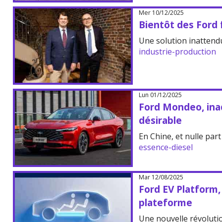
Mer 10/12/2025
Bientôt des Ford 
Une solution inattend
industrie-production
Lun 01/12/2025
Ford Mondeo, ina
désirable
En Chine, et nulle part 
essence-diesel
Mar 12/08/2025
Ford EV Platform,
plateforme
Une nouvelle révoluti