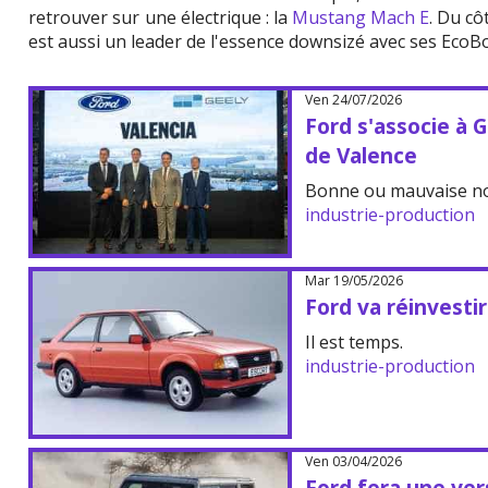
retrouver sur une électrique : la
Mustang Mach E
. Du cô
est aussi un leader de l'essence downsizé avec ses EcoB
Ven 24/07/2026
Ford s'associe à 
de Valence
Bonne ou mauvaise no
industrie-production
Mar 19/05/2026
Ford va réinvesti
Il est temps.
industrie-production
Ven 03/04/2026
Ford fera une ver