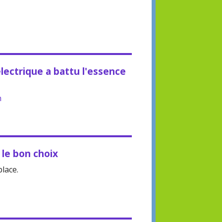
électrique a battu l'essence
n
le bon choix
place.