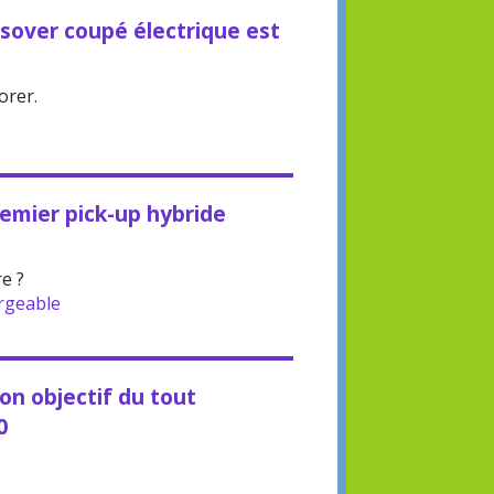
ossover coupé électrique est
orer.
remier pick-up hybride
re ?
rgeable
son objectif du tout
0