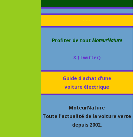
- - -
Profiter de tout
MoteurNature
X (Twitter)
Guide d'achat d'une
voiture électrique
MoteurNature
Toute l'actualité de la voiture verte
depuis 2002.