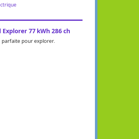
ctrique
rd Explorer 77 kWh 286 ch
 parfaite pour explorer.