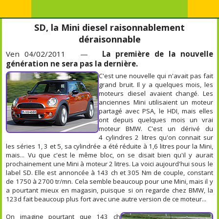
SD, la Mini diesel raisonnablement
déraisonnable
Ven 04/02/2011 —
La première de la nouvelle
génération ne sera pas la dernière.
C'est une nouvelle qui n'avait pas fait
grand bruit. Il y a quelques mois, les
moteurs diesel avaient changé. Les
anciennes Mini utilisaient un moteur
partagé avec PSA, le HDI, mais elles
ont depuis quelques mois un vrai
moteur BMW. C'est un dérivé du
4 cylindres 2 litres qu'on connait sur
les séries 1, 3 et 5, sa cylindrée a été réduite à 1,6 litres pour la Mini,
mais... Vu que c'est le même bloc, on se disait bien qu'il y aurait
prochainement une Mini à moteur 2 litres. La voici aujourd'hui sous le
label SD. Elle est annoncée à 143 ch et 305 Nm de couple, constant
de 1750 à 2700 tr/mn. Cela semble beaucoup pour une Mini, mais il y
a pourtant mieux en magasin, puisque si on regarde chez BMW, la
123d fait beaucoup plus fort avec une autre version de ce moteur...
On imagine pourtant que 143 ch