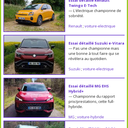
Essai détaillé Renault
Twingo E-Tech
— L'électrique championne de
sobriété.
Renault
;
voiture-electrique
Essai détaillé Suzuki e-Vitara
— Pas une championne mais
une bonne à tout faire qui se
révèlera au quotidien.
Suzuki
;
voiture-electrique
Essai détaillé MG EHS
Hybrid+
— Championne du rapport
prix/prestations, cette full-
hybride.
MG
;
voiture-hybride