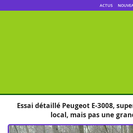
ACTUS
NOUVE
Essai détaillé Peugeot E-3008, sup
local, mais pas une gran