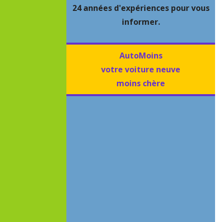
24 années d'expériences pour vous
informer.
AutoMoins
votre voiture neuve
moins chère