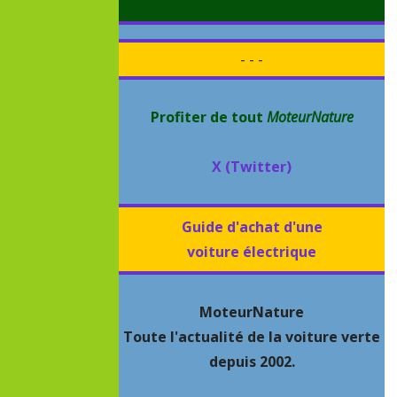
- - -
Profiter de tout
MoteurNature
X (Twitter)
Guide d'achat d'une
voiture électrique
MoteurNature
Toute l'actualité de la voiture verte
depuis 2002.