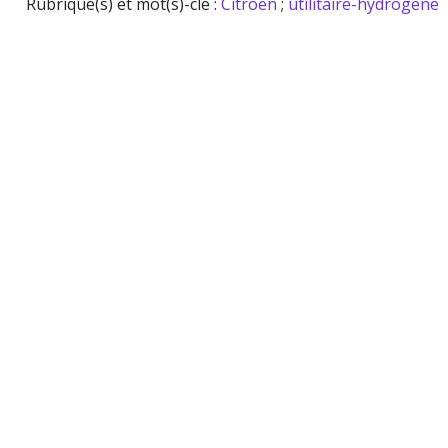
Rubrique(s) et mot(s)-clé :
Citroen
;
utilitaire-hydrogene