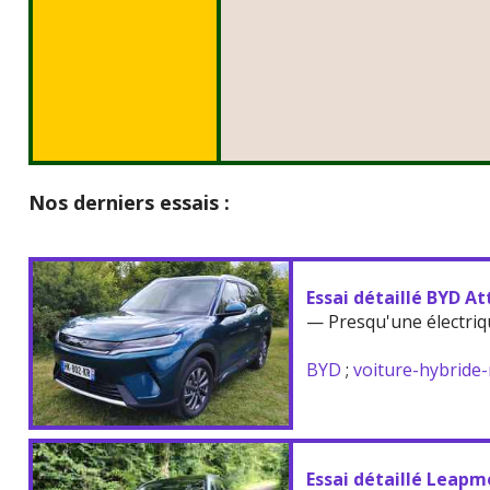
Nos derniers essais :
Essai détaillé BYD At
— Presqu'une électriq
BYD
;
voiture-hybride
Essai détaillé Leapm