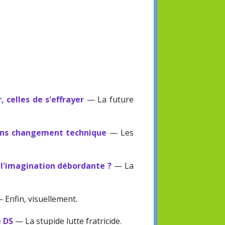
, celles de s'effrayer
— La future
sans changement technique
— Les
e l'imagination débordante ?
— La
 Enfin, visuellement.
e DS
— La stupide lutte fratricide.