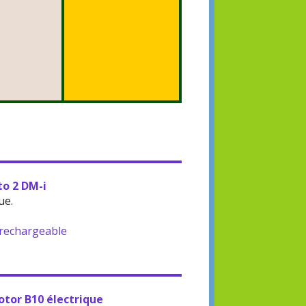
to 2 DM-i
ue.
-rechargeable
otor B10 électrique