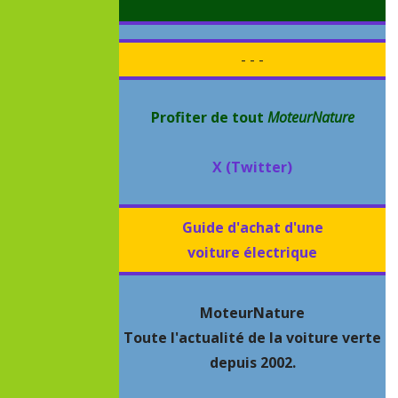
- - -
Profiter de tout
MoteurNature
X (Twitter)
Guide d'achat d'une
voiture électrique
MoteurNature
Toute l'actualité de la voiture verte
depuis 2002.