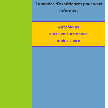
24 années d'expériences pour vous
informer.
AutoMoins
votre voiture neuve
moins chère