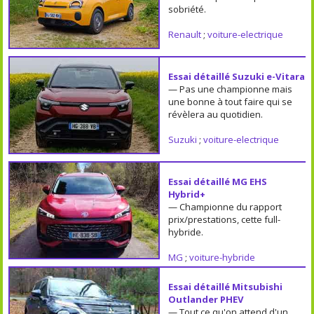
sobriété.
Renault
;
voiture-electrique
Essai détaillé Suzuki e-Vitara
— Pas une championne mais
une bonne à tout faire qui se
révèlera au quotidien.
Suzuki
;
voiture-electrique
Essai détaillé MG EHS
Hybrid+
— Championne du rapport
prix/prestations, cette full-
hybride.
MG
;
voiture-hybride
Essai détaillé Mitsubishi
Outlander PHEV
— Tout ce qu'on attend d'un