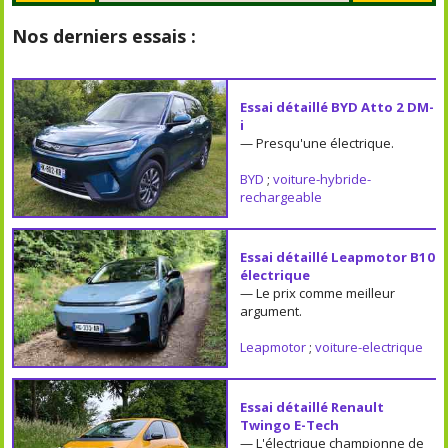
Nos derniers essais :
Essai détaillé BYD Atto 2 DM-
i
— Presqu'une électrique.
BYD
;
voiture-hybride-
rechargeable
Essai détaillé Leapmotor B10
électrique
— Le prix comme meilleur
argument.
Leapmotor
;
voiture-electrique
Essai détaillé Renault
Twingo E-Tech
— L'électrique championne de