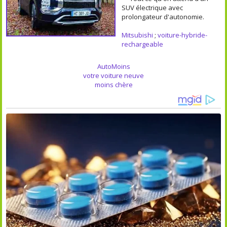
SUV électrique avec
prolongateur d'autonomie.
Mitsubishi
;
voiture-hybride-
rechargeable
AutoMoins
votre voiture neuve
moins chère