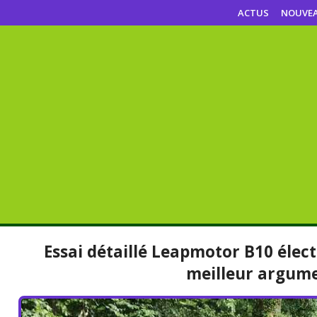
ACTUS
NOUVE
Essai détaillé Leapmotor B10 élec
meilleur argum