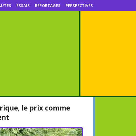
AUTES
ESSAIS
REPORTAGES
PERSPECTIVES
trique, le prix comme
ent