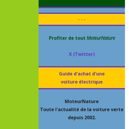
- - -
Profiter de tout
MoteurNature
X (Twitter)
Guide d'achat d'une
voiture électrique
MoteurNature
Toute l'actualité de la voiture verte
depuis 2002.