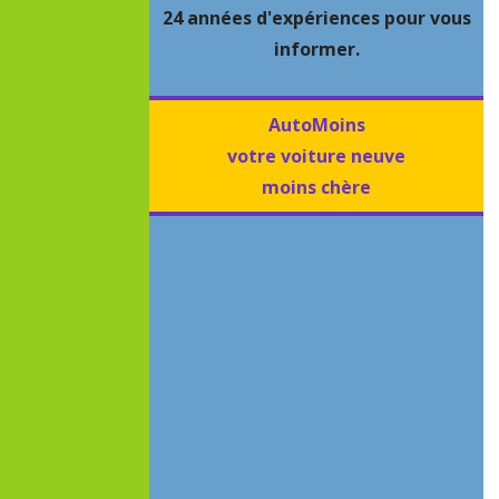
24 années d'expériences pour vous
informer.
AutoMoins
votre voiture neuve
moins chère