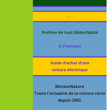
- - -
Profiter de tout
MoteurNature
X (Twitter)
Guide d'achat d'une
voiture électrique
MoteurNature
Toute l'actualité de la voiture verte
depuis 2002.