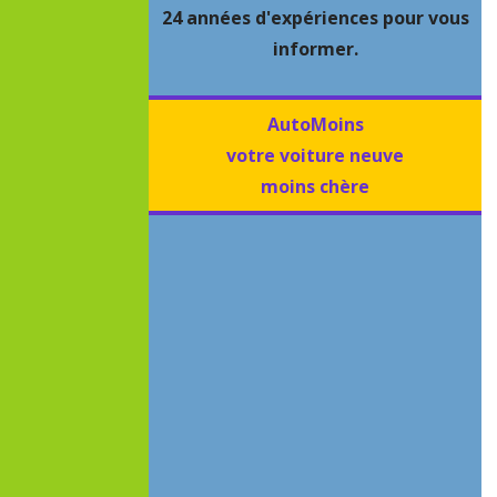
24 années d'expériences pour vous
informer.
AutoMoins
votre voiture neuve
moins chère