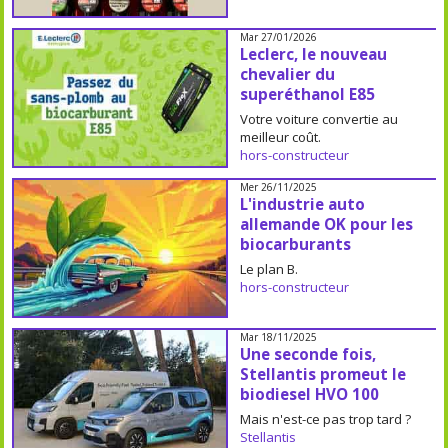
Mar 27/01/2026
Leclerc, le nouveau
chevalier du
superéthanol E85
Votre voiture convertie au
meilleur coût.
hors-constructeur
Mer 26/11/2025
L'industrie auto
allemande OK pour les
biocarburants
Le plan B.
hors-constructeur
Mar 18/11/2025
Une seconde fois,
Stellantis promeut le
biodiesel HVO 100
Mais n'est-ce pas trop tard ?
Stellantis