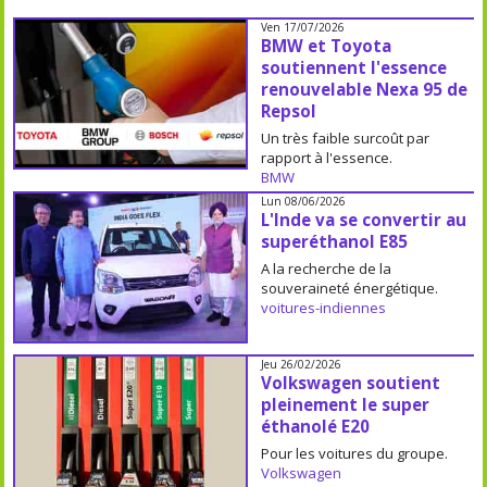
Ven 17/07/2026
BMW et Toyota
soutiennent l'essence
renouvelable Nexa 95 de
Repsol
Un très faible surcoût par
rapport à l'essence.
BMW
Lun 08/06/2026
L'Inde va se convertir au
superéthanol E85
A la recherche de la
souveraineté énergétique.
voitures-indiennes
Jeu 26/02/2026
Volkswagen soutient
pleinement le super
éthanolé E20
Pour les voitures du groupe.
Volkswagen