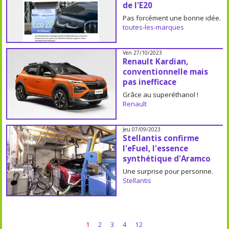
de l'E20
Pas forcément une bonne idée.
toutes-les-marques
Ven 27/10/2023
Renault Kardian,
conventionnelle mais
pas inefficace
Grâce au superéthanol !
Renault
Jeu 07/09/2023
Stellantis confirme
l'eFuel, l'essence
synthétique d'Aramco
Une surprise pour personne.
Stellantis
1
2
3
4
12