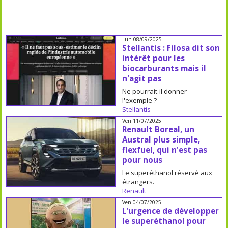
Lun 08/09/2025
Stellantis : Filosa dit son
intérêt pour les
biocarburants mais il
n'agit pas
Ne pourrait-il donner
l'exemple ?
Stellantis
Ven 11/07/2025
Renault Boreal, un
Austral plus simple,
flexfuel, qui n'est pas
pour nous
Le superéthanol réservé aux
étrangers.
Renault
Ven 04/07/2025
L'urgence de développer
le superéthanol pour