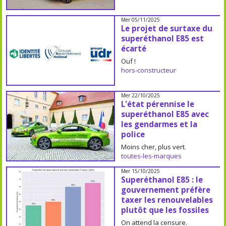
Mer 05/11/2025
Le projet de surtaxe du
superéthanol E85 est
écarté
Ouf !
hors-constructeur
Mer 22/10/2025
L'état pérennise le
superéthanol E85 avec
les gendarmes et la
police
Moins cher, plus vert.
toutes-les-marques
Mer 15/10/2025
Superéthanol E85 : le
gouvernement préfère
taxer les renouvelables
plutôt que les fossiles
On attend la censure.