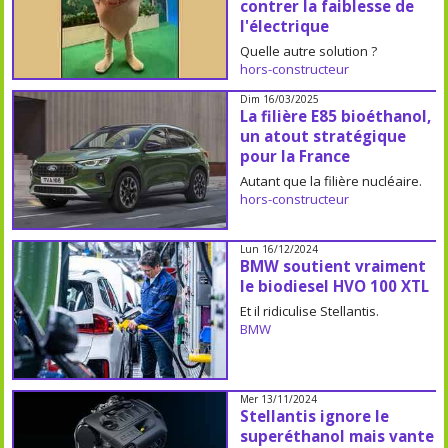
contrer la faiblesse de
l'électrique
Quelle autre solution ?
hors-constructeur
Dim 16/03/2025
La filière E85 bioéthanol,
un atout stratégique
pour la France
Autant que la filière nucléaire.
hors-constructeur
Lun 16/12/2024
BMW soutient vraiment
le biodiesel HVO 100 XTL
Et il ridiculise Stellantis.
BMW
Mer 13/11/2024
Stellantis ignore le
superéthanol mais vante