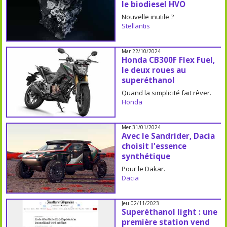
le biodiesel HVO
Nouvelle inutile ?
Stellantis
Mar 22/10/2024
Honda CB300F Flex Fuel,
le deux roues au
superéthanol
Quand la simplicité fait rêver.
Honda
Mer 31/01/2024
Avec le Sandrider, Dacia
choisit l'essence
synthétique
Pour le Dakar.
Dacia
Jeu 02/11/2023
Superéthanol light : une
première station vend