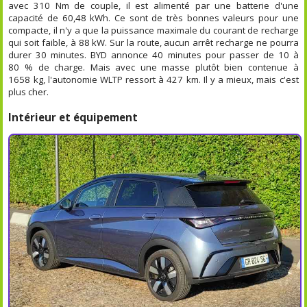
avec 310 Nm de couple, il est alimenté par une batterie d'une
capacité de 60,48 kWh. Ce sont de très bonnes valeurs pour une
compacte, il n'y a que la puissance maximale du courant de recharge
qui soit faible, à 88 kW. Sur la route, aucun arrêt recharge ne pourra
durer 30 minutes. BYD annonce 40 minutes pour passer de 10 à
80 % de charge. Mais avec une masse plutôt bien contenue à
1658 kg, l'autonomie WLTP ressort à 427 km. Il y a mieux, mais c'est
plus cher.
Intérieur et équipement