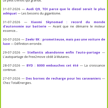
Le petit chinois qui grandit.
31-07-2026 —
Audi Q9, TDI parce que le diesel serait le plus
adéquat
— Les besoins du gigantisme.
31-07-2026 —
Xiaomi Skynomad : record du monde
d'autonomie sur batterie
— Avant que ne démarre le moteur
essence...
30-07-2026 —
Zeekr 9X : prometteuse, mais pas une voiture de
luxe
— Définition erronée.
29-07-2026 —
Stellantis abandonne enfin l'auto-partage
—
L'autopartage de Free2move cédé à Mutares.
28-07-2026 —
BYD : 8000 embauches cet été
— La croissance
continue.
27-07-2026 —
Des bornes de recharge pour les caravaniers
—
Chez TotalEnergies.