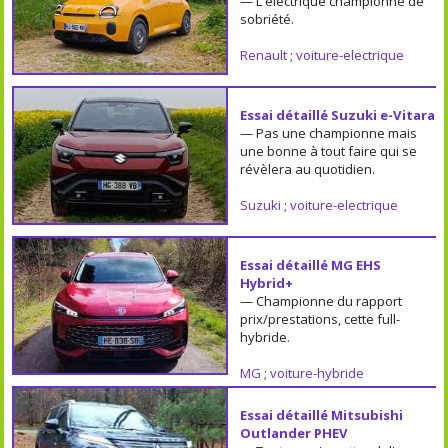
— L'électrique championne de
sobriété.
Renault
;
voiture-electrique
Essai détaillé Suzuki e-Vitara
— Pas une championne mais
une bonne à tout faire qui se
révèlera au quotidien.
Suzuki
;
voiture-electrique
Essai détaillé MG EHS
Hybrid+
— Championne du rapport
prix/prestations, cette full-
hybride.
MG
;
voiture-hybride
Essai détaillé Mitsubishi
Outlander PHEV