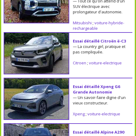
— Tout ce qu'on attend d'un
SUV électrique avec
prolongateur d'autonomie.
Mitsubishi
;
voiture-hybride-
rechargeable
Essai détaillé Citroën ë-C3
— La country girl, pratique et
pas compliquée.
Citroen
;
voiture-electrique
Essai détaillé Xpeng G6
Grande Autonomie
— Un savoir-faire digne d'un
vieux constructeur.
Xpeng
;
voiture-electrique
Essai détaillé Alpine A290