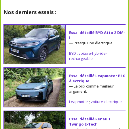
Nos derniers essais :
Essai détaillé BYD Atto 2 DM-
i
— Presqu'une électrique.
BYD
;
voiture-hybride-
rechargeable
Essai détaillé Leapmotor B10
électrique
— Le prix comme meilleur
argument.
Leapmotor
;
voiture-electrique
Essai détaillé Renault
Twingo E-Tech