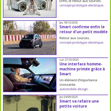
Enfin, le retour aux sources.
concept-prototype-electrique
.
Jeu 18/12/2025
Smart confirme enfin le
retour d'un petit modèle
Retour aux sources.
concept-prototype-electrique
.
Lun 27/10/2025
Une interface homme-
machine primée grâce à
Smart
Un élément d'importance
croissante.
automobile-design
.
Jeu 04/09/2025
Smart va refaire une
petite voiture