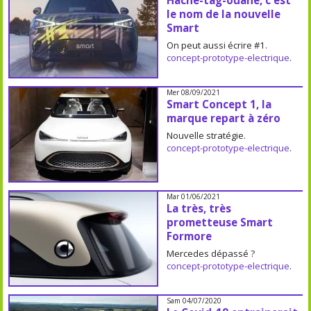
Hache-tag-ouane, c'est
le nom de la nouvelle
Smart
On peut aussi écrire #1.
concept-prototype-electrique
.
Mer 08/09/2021
Smart Concept 1, la
marque repart à zéro
Nouvelle stratégie.
concept-prototype-electrique
.
Mar 01/06/2021
La très, très
prometteuse Smart
Formore
Mercedes dépassé ?
concept-prototype-electrique
.
Sam 04/07/2020