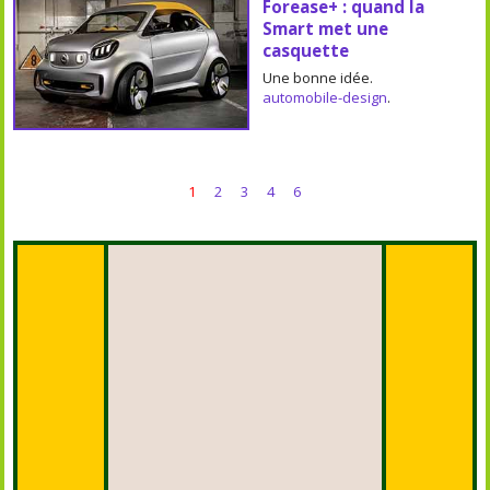
Forease+ : quand la
Smart met une
casquette
Une bonne idée.
automobile-design
.
1
2
3
4
6