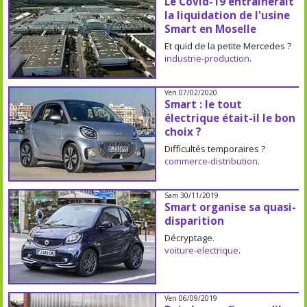
Le Covid-19 entrainerait
la liquidation de l'usine
Smart en Moselle
Et quid de la petite Mercedes ?
industrie-production
.
Ven 07/02/2020
Smart : le tout
électrique était-il le bon
choix ?
Difficultés temporaires ?
commerce-distribution
.
Sam 30/11/2019
Smart organise sa quasi-
disparition
Décryptage.
voiture-electrique
.
Ven 06/09/2019