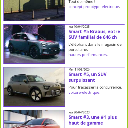
Tout de même !
concept-prototype-electrique
.
Jeu 10/04/2025
Smart #5 Brabus, votre
SUV familial de 646 ch
L'éléphant dans le magasin de
porcelaine.
hautes-performances
.
Mer 11/09/2024
Smart #5, un SUV
surpuissant
Pour fracasser la concurrence.
voiture-electrique
.
Jeu 20/04/2023
Smart #3, une #1 plus
haut de gamme