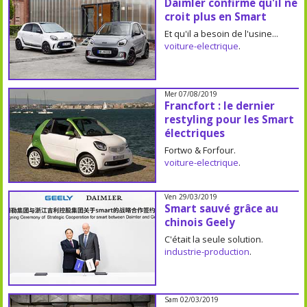
Daimler confirme qu'il ne
croit plus en Smart
Et qu'il a besoin de l'usine...
voiture-electrique
.
Mer 07/08/2019
Francfort : le dernier
restyling pour les Smart
électriques
Fortwo & Forfour.
voiture-electrique
.
Ven 29/03/2019
Smart sauvé grâce au
chinois Geely
C'était la seule solution.
industrie-production
.
Sam 02/03/2019