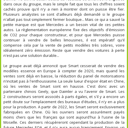
dans ceux du groupe, mais le simple fait que tous les chiffres soient
cachés prouve qu'il n'y a rien à montrer dont on puisse être fier.
Plusieurs analystes se sont d'ailleurs déjà demandé si le groupe
n'allait pas tout simplement fermer boutique... Mais ce qui a sauvé la
petite marque est que Mercedes a un besoin vital de ces petites
autos. La règlementation européenne fixe des objectifs d'émission
de CO2 pour chaque constructeur, et pour que Mercedes puisse
continuer à vendre de belles limousines, il est impératif qu'il
compense cela par la vente de petits modèles très sobres, voire
idéalement zéro émission. Reste que vendre des voitures à perte
n'est pas une solution durable...
Le groupe avait déjà annoncé que Smart cesserait de vendre des
modèles essence en Europe à compter de 2020, mais quand les
ventes sont déjà en baisse, la réduction du panel de motorisations
n'incitait pas à l'enthousiasme. La seule lueur d'espoir était en Chine,
où les ventes de Smart sont en hausse. C'est donc avec un
partenaire chinois Geely, que Daimler a vu l'avenir de Smart. Les
2 constructeurs seront associés à parts égales, et s'il y a encore un
petit doute sur l'emplacement des bureaux d'études, il n'y en a plus
pour la production. A partir de 2022, les Smart seront exclusivement
fabriquées en Chine. Où les ouvriers seront assurément payés
moins chers que les français qui sont aujourd'hui à l'usine de la
Moselle. Ces derniers récupèreront cependant la production de la
future Mercedes EQA, et il n'y aura aucun licenciement. Environ un