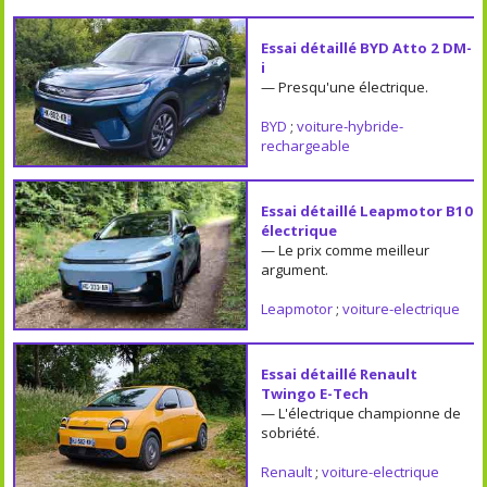
Essai détaillé BYD Atto 2 DM-
i
— Presqu'une électrique.
BYD
;
voiture-hybride-
rechargeable
Essai détaillé Leapmotor B10
électrique
— Le prix comme meilleur
argument.
Leapmotor
;
voiture-electrique
Essai détaillé Renault
Twingo E-Tech
— L'électrique championne de
sobriété.
Renault
;
voiture-electrique