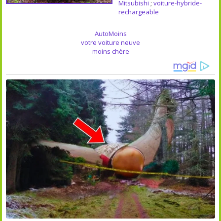
Mitsubishi
;
voiture-hybride-
rechargeable
AutoMoins
votre voiture neuve
moins chère