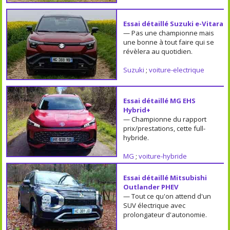
Essai détaillé Suzuki e-Vitara
— Pas une championne mais
une bonne à tout faire qui se
révèlera au quotidien.
Suzuki
;
voiture-electrique
Essai détaillé MG EHS
Hybrid+
— Championne du rapport
prix/prestations, cette full-
hybride.
MG
;
voiture-hybride
Essai détaillé Mitsubishi
Outlander PHEV
— Tout ce qu'on attend d'un
SUV électrique avec
prolongateur d'autonomie.