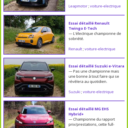
Leapmotor
;
voiture-electrique
Essai détaillé Renault
Twingo E-Tech
— L'électrique championne de
sobriété.
Renault
;
voiture-electrique
Essai détaillé Suzuki e-Vitara
— Pas une championne mais
une bonne à tout faire qui se
révèlera au quotidien.
Suzuki
;
voiture-electrique
Essai détaillé MG EHS
Hybrid+
— Championne du rapport
prix/prestations, cette full-