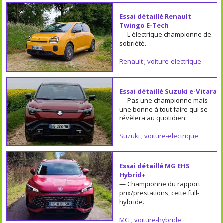
Essai détaillé Renault
Twingo E-Tech
— L'électrique championne de
sobriété.
Renault
;
voiture-electrique
Essai détaillé Suzuki e-Vitara
— Pas une championne mais
une bonne à tout faire qui se
révèlera au quotidien.
Suzuki
;
voiture-electrique
Essai détaillé MG EHS
Hybrid+
— Championne du rapport
prix/prestations, cette full-
hybride.
MG
;
voiture-hybride