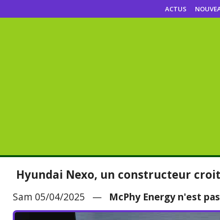
ACTUS
NOUVE
Hyundai Nexo, un constructeur croit
Sam 05/04/2025 —
McPhy Energy n'est pas