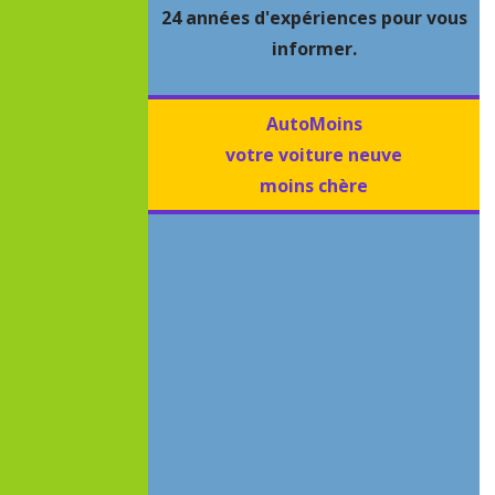
24 années d'expériences pour vous
informer.
AutoMoins
votre voiture neuve
moins chère