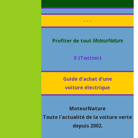
- - -
Profiter de tout
MoteurNature
X (Twitter)
Guide d'achat d'une
voiture électrique
MoteurNature
Toute l'actualité de la voiture verte
depuis 2002.