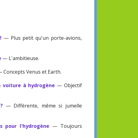
!
— Plus petit qu'un porte-avions,
e
— L'ambitieuse.
 Concepts Venus et Earth.
a voiture à hydrogène
— Objectif
?
— Différente, même si jumelle
s pour l'hydrogène
— Toujours