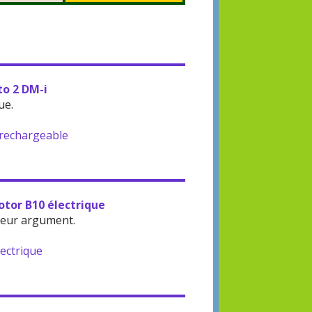
to 2 DM-i
ue.
-rechargeable
otor B10 électrique
leur argument.
lectrique