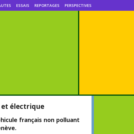
AUTES
ESSAIS
REPORTAGES
PERSPECTIVES
et électrique
icule français non polluant
enève.