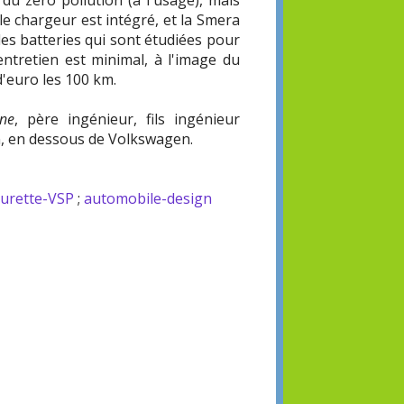
 du zéro pollution (à l'usage), mais
e chargeur est intégré, et la Smera
des batteries qui sont étudiées pour
entretien est minimal, à l'image du
d'euro les 100 km.
ne
, père ingénieur, fils ingénieur
an, en dessous de Volkswagen.
turette-VSP
;
automobile-design