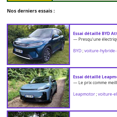
Nos derniers essais :
Essai détaillé BYD At
— Presqu'une électriq
BYD
;
voiture-hybride
Essai détaillé Leapm
— Le prix comme meil
Leapmotor
;
voiture-e