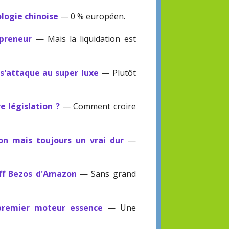
logie chinoise
— 0 % européen.
epreneur
— Mais la liquidation est
s'attaque au super luxe
— Plutôt
e législation ?
— Comment croire
on mais toujours un vrai dur
—
eff Bezos d'Amazon
— Sans grand
 premier moteur essence
— Une