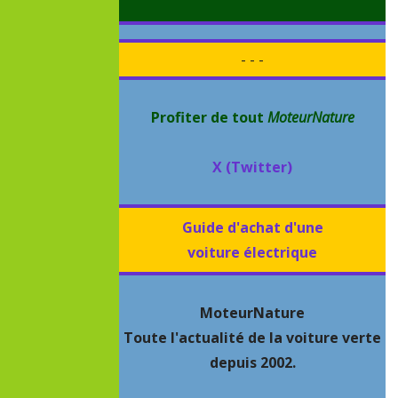
- - -
Profiter de tout
MoteurNature
X (Twitter)
Guide d'achat d'une
voiture électrique
MoteurNature
Toute l'actualité de la voiture verte
depuis 2002.