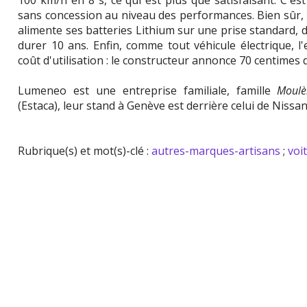
100 km/h en 8 s, ce qui est plus que satisfaisant. C'est
sans concession au niveau des performances. Bien sûr, l
alimente ses batteries Lithium sur une prise standard, 
durer 10 ans. Enfin, comme tout véhicule électrique, l'
coût d'utilisation : le constructeur annonce 70 centimes 
Lumeneo est une entreprise familiale, famille
Moulè
(Estaca), leur stand à Genève est derrière celui de Niss
Rubrique(s) et mot(s)-clé :
autres-marques-artisans
;
voi