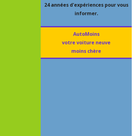
24 années d'expériences pour vous
informer.
AutoMoins
votre voiture neuve
moins chère