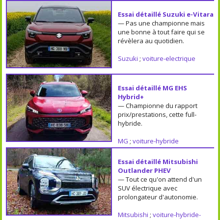
Essai détaillé Suzuki e-Vitara
— Pas une championne mais
une bonne à tout faire qui se
révèlera au quotidien.
Suzuki
;
voiture-electrique
Essai détaillé MG EHS
Hybrid+
— Championne du rapport
prix/prestations, cette full-
hybride.
MG
;
voiture-hybride
Essai détaillé Mitsubishi
Outlander PHEV
— Tout ce qu'on attend d'un
SUV électrique avec
prolongateur d'autonomie.
Mitsubishi
;
voiture-hybride-