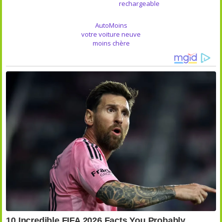
rechargeable
AutoMoins
votre voiture neuve
moins chère