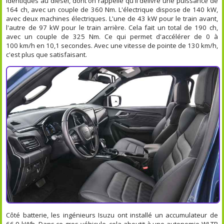
identiques au diesel, dont on rappelle qu'il délivre une puissance de
164 ch, avec un couple de 360 Nm. L'électrique dispose de 140 kW,
avec deux machines électriques. L'une de 43 kW pour le train avant,
l'autre de 97 kW pour le train arrière. Cela fait un total de 190 ch,
avec un couple de 325 Nm. Ce qui permet d'accélérer de 0 à
100 km/h en 10,1 secondes. Avec une vitesse de pointe de 130 km/h,
c'est plus que satisfaisant.
Côté batterie, les ingénieurs Isuzu ont installé un accumulateur de
66,9 kWh. Dans ce gros véhicule, cela aboutit à une autonomie WLTP