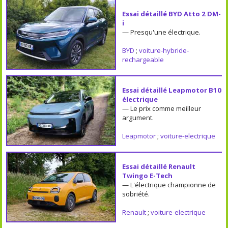
Essai détaillé BYD Atto 2 DM-
i
— Presqu'une électrique.
BYD
;
voiture-hybride-
rechargeable
Essai détaillé Leapmotor B10
électrique
— Le prix comme meilleur
argument.
Leapmotor
;
voiture-electrique
Essai détaillé Renault
Twingo E-Tech
— L'électrique championne de
sobriété.
Renault
;
voiture-electrique