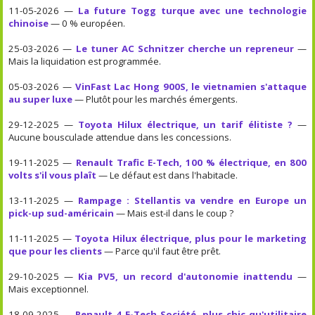
11-05-2026 —
La future Togg turque avec une technologie
chinoise
— 0 % européen.
25-03-2026 —
Le tuner AC Schnitzer cherche un repreneur
—
Mais la liquidation est programmée.
05-03-2026 —
VinFast Lac Hong 900S, le vietnamien s'attaque
au super luxe
— Plutôt pour les marchés émergents.
29-12-2025 —
Toyota Hilux électrique, un tarif élitiste ?
—
Aucune bousculade attendue dans les concessions.
19-11-2025 —
Renault Trafic E-Tech, 100 % électrique, en 800
volts s'il vous plaît
— Le défaut est dans l'habitacle.
13-11-2025 —
Rampage : Stellantis va vendre en Europe un
pick-up sud-américain
— Mais est-il dans le coup ?
11-11-2025 —
Toyota Hilux électrique, plus pour le marketing
que pour les clients
— Parce qu'il faut être prêt.
29-10-2025 —
Kia PV5, un record d'autonomie inattendu
—
Mais exceptionnel.
18-09-2025 —
Renault 4 E-Tech Société, plus chic qu'utilitaire