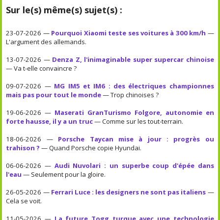
Sur le(s) même(s) sujet(s) :
23-07-2026 —
Pourquoi Xiaomi teste ses voitures à 300 km/h
—
L'argument des allemands.
13-07-2026 —
Denza Z, l'inimaginable super supercar chinoise
— Va t-elle convaincre ?
09-07-2026 —
MG IM5 et IM6 : des électriques championnes
mais pas pour tout le monde
— Trop chinoises ?
19-06-2026 —
Maserati GranTurismo Folgore, autonomie en
forte hausse, il y a un truc
— Comme sur les tout-terrain.
18-06-2026 —
Porsche Taycan mise à jour : progrès ou
trahison ?
— Quand Porsche copie Hyundai.
06-06-2026 —
Audi Nuvolari : un superbe coup d'épée dans
l'eau
— Seulement pour la gloire.
26-05-2026 —
Ferrari Luce : les designers ne sont pas italiens
—
Cela se voit.
11-05-2026 —
La future Togg turque avec une technologie