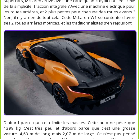
supercars, McLaren arrive avec une carte qu'on croyait oubliée : celle
de la simplicité. Traction intégrale ? Avec une machine électrique pour
les roues arrières, et 2 plus petites pour chacune des roues avants ?
Non, il n'y a rien de tout cela. Cette McLaren W1 se contente d'avoir
ses 2 roues arrières motrices, et les traditionnalistes s'en réjouiront.
D'abord parce que cela limite les masses. Cette auto ne pèse que
1399 kg. C'est très peu, et d'abord parce que c'est une grosse
voiture. 4,63 m de long, mais 2,07 m de large. Ce n'est pas pensé