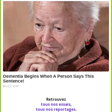
Retrouvez
tous nos essais
,
tous nos reportages
.