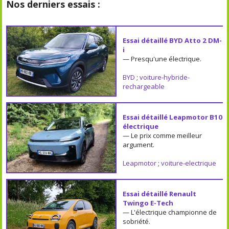
Nos derniers essais :
Essai détaillé BYD Atto 2 DM-
i
— Presqu'une électrique.
BYD
;
voiture-hybride-
rechargeable
Essai détaillé Leapmotor B10
électrique
— Le prix comme meilleur
argument.
Leapmotor
;
voiture-electrique
Essai détaillé Renault
Twingo E-Tech
— L'électrique championne de
sobriété.