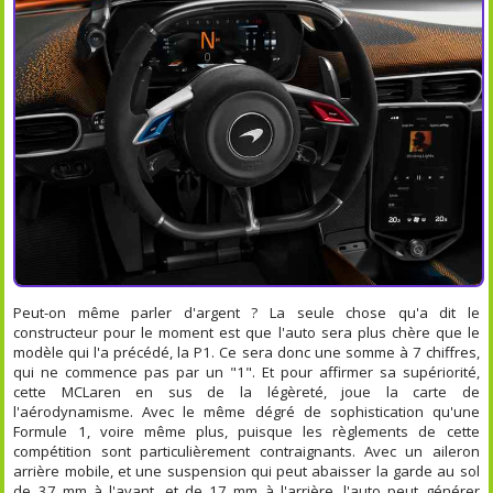
Peut-on même parler d'argent ? La seule chose qu'a dit le
constructeur pour le moment est que l'auto sera plus chère que le
modèle qui l'a précédé, la P1. Ce sera donc une somme à 7 chiffres,
qui ne commence pas par un "1". Et pour affirmer sa supériorité,
cette MCLaren en sus de la légèreté, joue la carte de
l'aérodynamisme. Avec le même dégré de sophistication qu'une
Formule 1, voire même plus, puisque les règlements de cette
compétition sont particulièrement contraignants. Avec un aileron
arrière mobile, et une suspension qui peut abaisser la garde au sol
de 37 mm à l'avant, et de 17 mm à l'arrière, l'auto peut générer