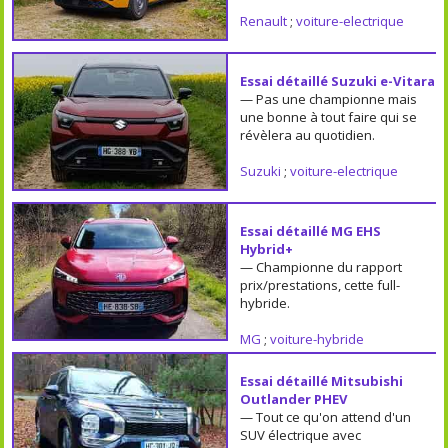
Renault
;
voiture-electrique
Essai détaillé Suzuki e-Vitara
— Pas une championne mais
une bonne à tout faire qui se
révèlera au quotidien.
Suzuki
;
voiture-electrique
Essai détaillé MG EHS
Hybrid+
— Championne du rapport
prix/prestations, cette full-
hybride.
MG
;
voiture-hybride
Essai détaillé Mitsubishi
Outlander PHEV
— Tout ce qu'on attend d'un
SUV électrique avec