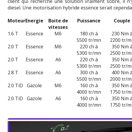
client qui recherche une solution vraiment sobre, il n'
diesel. Une motorisation hybride essence serait cependan
Moteur
Energie
Boite de
Puissance
Couple
vitesses
1.6 T
Essence
M6
180 ch à
230 Nm 
5500 tr/mn
2200 tr/m
2.0 T
Essence
M6
220 ch à
350 Nm 
5300 tr/mn
2500 tr/m
2.0 T
Essence
A6
220 ch à
350 Nm 
5300 tr/mn
2500 tr/m
2.8 T
Essence
A6
300 ch à
400 Nm 
5500 tr/mn
2000 tr/m
2.0 TiD
Gazole
M6
160 ch à
350 Nm 
4000 tr/mn
1750 tr/m
2.0 TiD
Gazole
A6
160 ch à
350 Nm 
4000 tr/mn
1750 tr/m