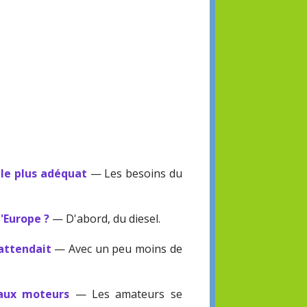
 le plus adéquat
— Les besoins du
l'Europe ?
— D'abord, du diesel.
'attendait
— Avec un peu moins de
eaux moteurs
— Les amateurs se