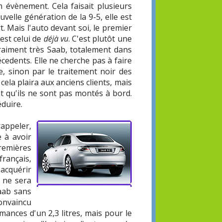
n évènement. Cela faisait plusieurs
velle génération de la 9-5, elle est
t. Mais l'auto devant soi, le premier
 est celui de
déjà vu
. C'est plutôt une
 vraiment très Saab, totalement dans
cedents. Elle ne cherche pas à faire
e, sinon par le traitement noir des
ela plaira aux anciens clients, mais
t qu'ils ne sont pas montés à bord.
éduire.
rappeler,
 à avoir
premières
rançais,
'acquérir
e ne sera
aab sans
convaincu
ances d'un 2,3 litres, mais pour le