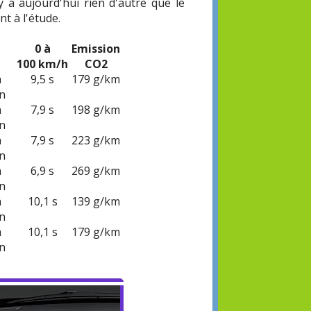
y a aujourd'hui rien d'autre que le
t à l'étude.
0 à
Emission
100 km/h
CO2
à
9,5 s
179 g/km
n
à
7,9 s
198 g/km
n
à
7,9 s
223 g/km
n
à
6,9 s
269 g/km
n
à
10,1 s
139 g/km
n
à
10,1 s
179 g/km
n