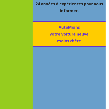
24 années d'expériences pour vous
informer.
AutoMoins
votre voiture neuve
moins chère