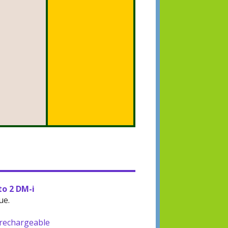
to 2 DM-i
ue.
-rechargeable