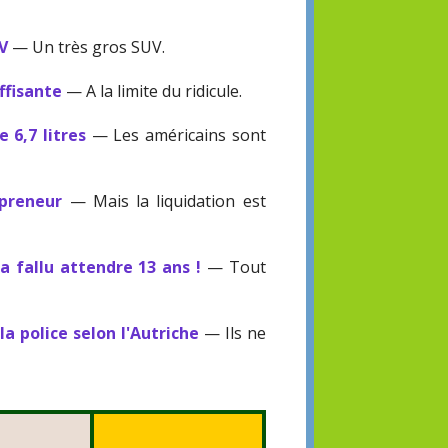
UV
— Un très gros SUV.
ffisante
— A la limite du ridicule.
 6,7 litres
— Les américains sont
epreneur
— Mais la liquidation est
a fallu attendre 13 ans !
— Tout
a police selon l'Autriche
— Ils ne