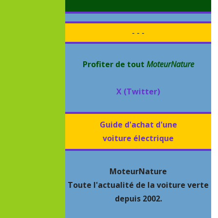
- - -
Profiter de tout
MoteurNature
X (Twitter)
Guide d'achat d'une
voiture électrique
MoteurNature
Toute l'actualité de la voiture verte
depuis 2002.