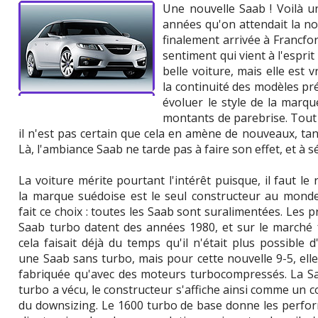
Une nouvelle Saab ! Voilà u
années qu'on attendait la nou
finalement arrivée à Francfor
sentiment qui vient à l'esprit
belle voiture, mais elle est
la continuité des modèles pré
évoluer le style de la marqu
montants de parebrise. Tout c
il n'est pas certain que cela en amène de nouveaux, tan
Là, l'ambiance Saab ne tarde pas à faire son effet, et à s
La voiture mérite pourtant l'intérêt puisque, il faut le 
la marque suédoise est le seul constructeur au monde
fait ce choix : toutes les Saab sont suralimentées. Les 
Saab turbo datent des années 1980, et sur le marché f
cela faisait déjà du temps qu'il n'était plus possible d
une Saab sans turbo, mais pour cette nouvelle 9-5, ell
fabriquée qu'avec des moteurs turbocompressés. La S
turbo a vécu, le constructeur s'affiche ainsi comme un 
du downsizing. Le 1600 turbo de base donne les perform