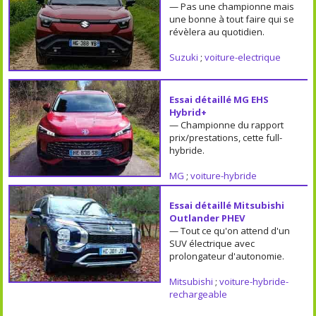
— Pas une championne mais
une bonne à tout faire qui se
révèlera au quotidien.
Suzuki
;
voiture-electrique
Essai détaillé MG EHS
Hybrid+
— Championne du rapport
prix/prestations, cette full-
hybride.
MG
;
voiture-hybride
Essai détaillé Mitsubishi
Outlander PHEV
— Tout ce qu'on attend d'un
SUV électrique avec
prolongateur d'autonomie.
Mitsubishi
;
voiture-hybride-
rechargeable