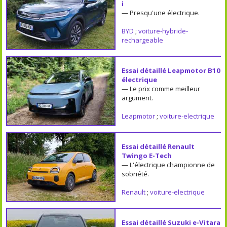
i
— Presqu'une électrique.
BYD
;
voiture-hybride-
rechargeable
Essai détaillé Leapmotor B10
électrique
— Le prix comme meilleur
argument.
Leapmotor
;
voiture-electrique
Essai détaillé Renault
Twingo E-Tech
— L'électrique championne de
sobriété.
Renault
;
voiture-electrique
Essai détaillé Suzuki e-Vitara