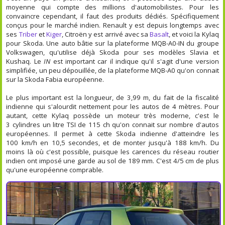
moyenne qui compte des millions d'automobilistes. Pour les
convaincre cependant, il faut des produits dédiés. Spécifiquement
conçus pour le marché indien. Renault y est depuis longtemps avec
ses
Triber
et
Kiger
, Citroën y est arrivé avec sa
Basalt
, et voici la Kylaq
pour Skoda. Une auto bâtie sur la plateforme MQB-A0-IN du groupe
Volkswagen, qu'utilise déjà Skoda pour ses modèles Slavia et
Kushaq. Le
IN
est important car il indique qu'il s'agit d'une version
simplifiée, un peu dépouillée, de la plateforme MQB-A0 qu'on connait
sur la Skoda Fabia européenne.
Le plus important est la longueur, de 3,99 m, du fait de la fiscalité
indienne qui s'alourdit nettement pour les autos de 4 mètres. Pour
autant, cette Kylaq possède un moteur très moderne, c'est le
3 cylindres un litre TSI de 115 ch qu'on connait sur nombre d'autos
européennes. Il permet à cette Skoda indienne d'atteindre les
100 km/h en 10,5 secondes, et de monter jusqu'à 188 km/h. Du
moins là où c'est possible, puisque les carences du réseau routier
indien ont imposé une garde au sol de 189 mm. C'est 4/5 cm de plus
qu'une européenne comprable.