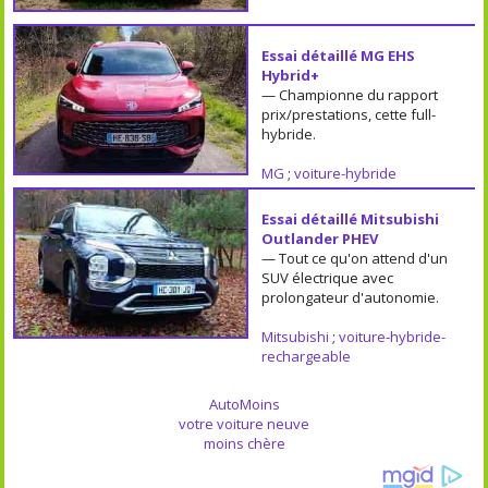
Essai détaillé MG EHS
Hybrid+
— Championne du rapport
prix/prestations, cette full-
hybride.
MG
;
voiture-hybride
Essai détaillé Mitsubishi
Outlander PHEV
— Tout ce qu'on attend d'un
SUV électrique avec
prolongateur d'autonomie.
Mitsubishi
;
voiture-hybride-
rechargeable
AutoMoins
votre voiture neuve
moins chère