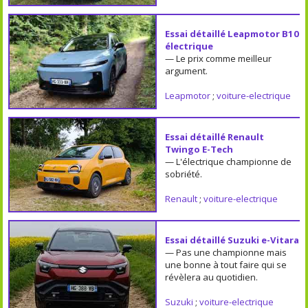
Essai détaillé Leapmotor B10
électrique
— Le prix comme meilleur
argument.
Leapmotor
;
voiture-electrique
Essai détaillé Renault
Twingo E-Tech
— L'électrique championne de
sobriété.
Renault
;
voiture-electrique
Essai détaillé Suzuki e-Vitara
— Pas une championne mais
une bonne à tout faire qui se
révèlera au quotidien.
Suzuki
;
voiture-electrique