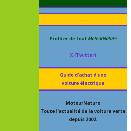
- - -
Profiter de tout
MoteurNature
X (Twitter)
Guide d'achat d'une
voiture électrique
MoteurNature
Toute l'actualité de la voiture verte
depuis 2002.