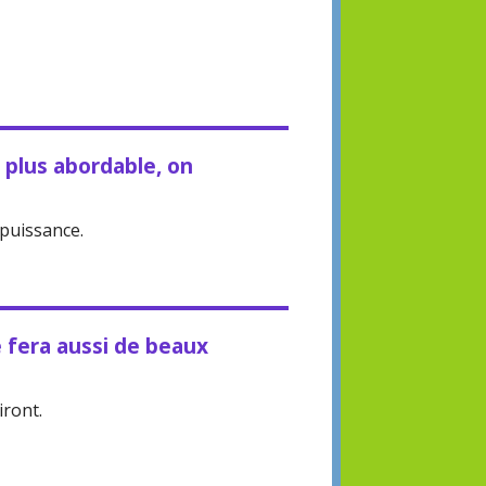
 plus abordable, on
puissance.
 fera aussi de beaux
iront.