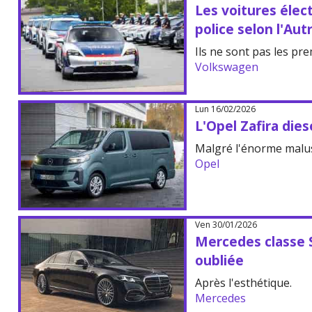
Les voitures élec
police selon l'Aut
Ils ne sont pas les pre
Volkswagen
Lun 16/02/2026
L'Opel Zafira dies
Malgré l'énorme malus, 
Opel
Ven 30/01/2026
Mercedes classe S
oubliée
Après l'esthétique.
Mercedes