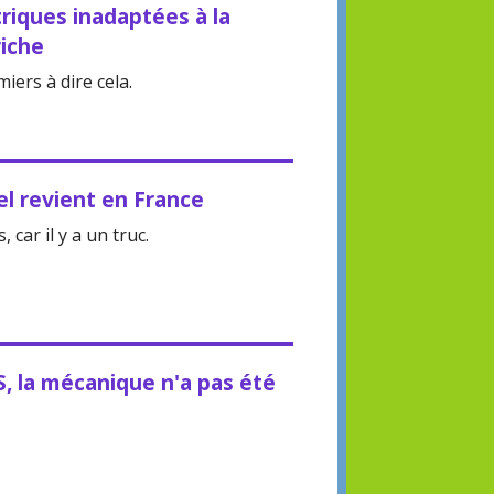
triques inadaptées à la
riche
miers à dire cela.
el revient en France
car il y a un truc.
, la mécanique n'a pas été