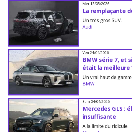
Mer 13/05/2026
La remplaçante de
Un très gros SUV.
Audi
Ven 24/04/2026
BMW série 7, et si
était la meilleure 
Un vrai haut de gamm
BMW
Sam 04/04/2026
Mercedes GLS : él
insuffisante
A la limite du ridicule.