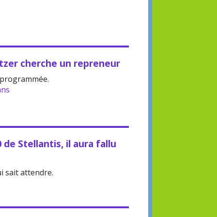
itzer cherche un repreneur
st programmée.
ans
e Stellantis, il aura fallu
i sait attendre.