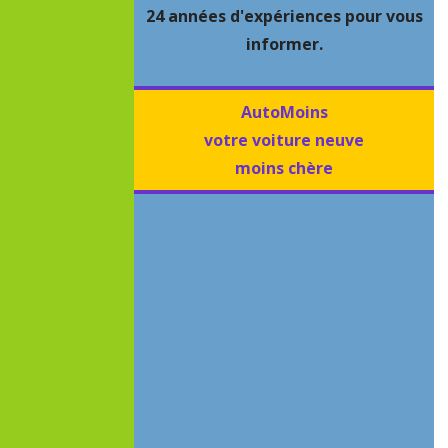
24 années d'expériences pour vous
informer.
AutoMoins
votre voiture neuve
moins chère