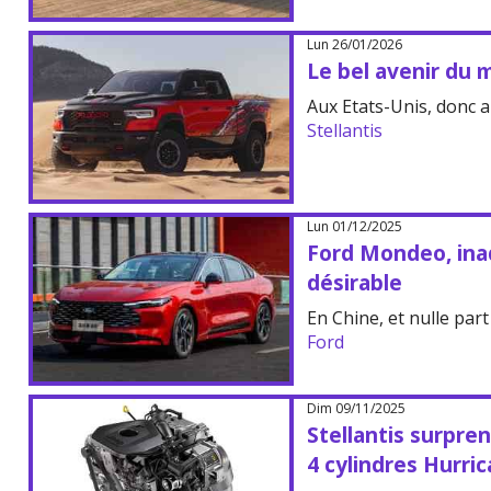
Lun 26/01/2026
Le bel avenir du
Aux Etats-Unis, donc ai
Stellantis
Lun 01/12/2025
Ford Mondeo, ina
désirable
En Chine, et nulle part 
Ford
Dim 09/11/2025
Stellantis surpr
4 cylindres Hurri