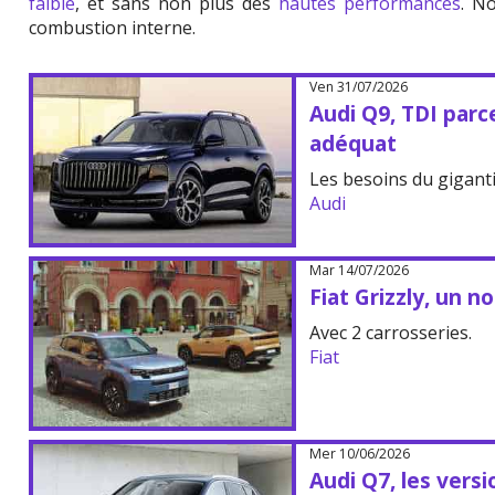
faible
, et sans non plus des
hautes performances
. N
combustion interne.
Ven 31/07/2026
Audi Q9, TDI parce
adéquat
Les besoins du gigant
Audi
Mar 14/07/2026
Fiat Grizzly, un 
Avec 2 carrosseries.
Fiat
Mer 10/06/2026
Audi Q7, les vers