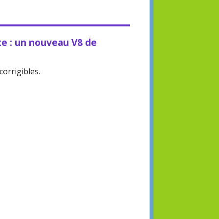
te : un nouveau V8 de
corrigibles.