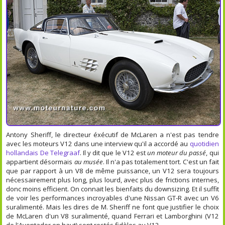
Antony Sheriff, le directeur éxécutif de McLaren a n'est pas tendre
avec les moteurs V12 dans une interview qu'il a accordé au
quotidien
hollandais De Telegraaf
. Il y dit que le V12 est
un moteur du passé
, qui
appartient désormais
au musée
. Il n'a pas totalement tort. C'est un fait
que par rapport à un V8 de même puissance, un V12 sera toujours
nécessairement plus long, plus lourd, avec plus de frictions internes,
donc moins efficient. On connait les bienfaits du downsizing. Et il suffit
de voir les performances incroyables d'une Nissan GT-R avec un V6
suralimenté. Mais les dires de M. Sheriff ne font que justifier le choix
de McLaren d'un V8 suralimenté, quand Ferrari et Lamborghini (V12
de l'Aventador en haut) sont restés fidèles au V12.