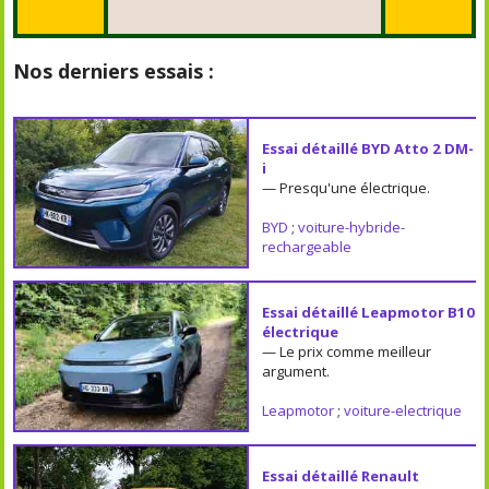
Nos derniers essais :
Essai détaillé BYD Atto 2 DM-
i
— Presqu'une électrique.
BYD
;
voiture-hybride-
rechargeable
Essai détaillé Leapmotor B10
électrique
— Le prix comme meilleur
argument.
Leapmotor
;
voiture-electrique
Essai détaillé Renault