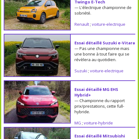
Twingo E-Tech
— L'électrique championne de
sobriété.
Renault
;
voiture-electrique
Essai détaillé Suzuki e-Vitara
— Pas une championne mais
une bonne à tout faire qui se
révèlera au quotidien.
Suzuki
;
voiture-electrique
Essai détaillé MG EHS
Hybrid+
— Championne du rapport
prix/prestations, cette full-
hybride.
MG
;
voiture-hybride
Essai détaillé Mitsubishi