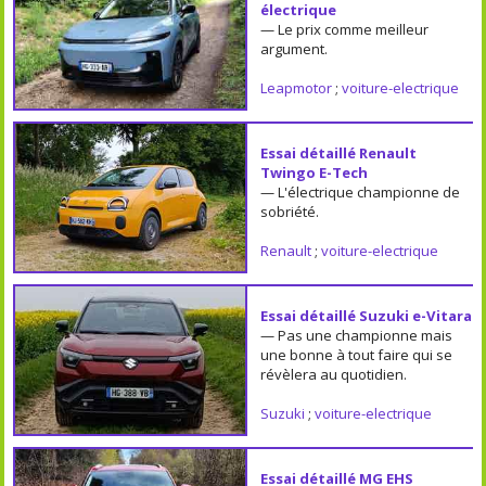
électrique
— Le prix comme meilleur
argument.
Leapmotor
;
voiture-electrique
Essai détaillé Renault
Twingo E-Tech
— L'électrique championne de
sobriété.
Renault
;
voiture-electrique
Essai détaillé Suzuki e-Vitara
— Pas une championne mais
une bonne à tout faire qui se
révèlera au quotidien.
Suzuki
;
voiture-electrique
Essai détaillé MG EHS