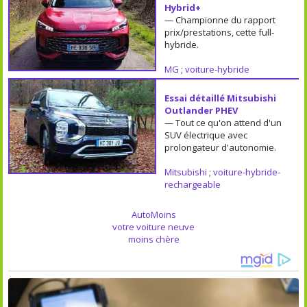
Hybrid+
— Championne du rapport
prix/prestations, cette full-
hybride.
MG
;
voiture-hybride
Essai détaillé Mitsubishi
Outlander PHEV
— Tout ce qu'on attend d'un
SUV électrique avec
prolongateur d'autonomie.
Mitsubishi
;
voiture-hybride-
rechargeable
AutoMoins
votre voiture neuve
moins chère