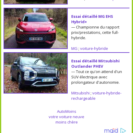
Essai détaillé MG EHS
Hybrid+
— Championne du rapport
prix/prestations, cette full-
hybride.
MG
;
voiture-hybride
Essai détaillé Mitsubishi
Outlander PHEV
— Tout ce qu'on attend d'un
SUV électrique avec
prolongateur d'autonomie.
Mitsubishi
;
voiture-hybride-
rechargeable
AutoMoins
votre voiture neuve
moins chère