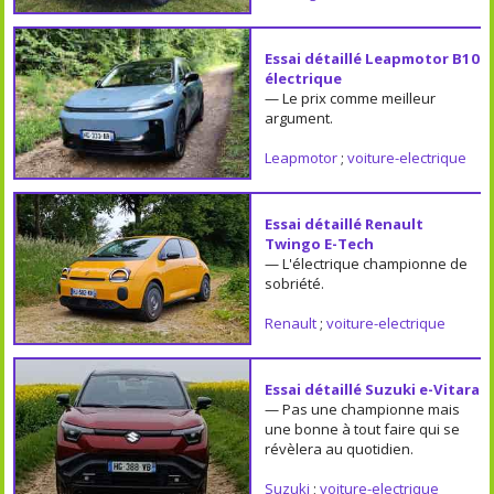
Essai détaillé Leapmotor B10
électrique
— Le prix comme meilleur
argument.
Leapmotor
;
voiture-electrique
Essai détaillé Renault
Twingo E-Tech
— L'électrique championne de
sobriété.
Renault
;
voiture-electrique
Essai détaillé Suzuki e-Vitara
— Pas une championne mais
une bonne à tout faire qui se
révèlera au quotidien.
Suzuki
;
voiture-electrique