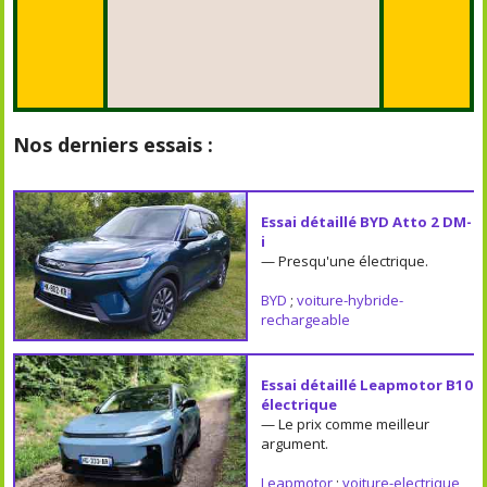
Nos derniers essais :
Essai détaillé BYD Atto 2 DM-
i
— Presqu'une électrique.
BYD
;
voiture-hybride-
rechargeable
Essai détaillé Leapmotor B10
électrique
— Le prix comme meilleur
argument.
Leapmotor
;
voiture-electrique