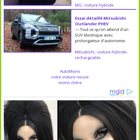
MG
;
voiture-hybride
Essai détaillé Mitsubishi
Outlander PHEV
— Tout ce qu'on attend d'un
SUV électrique avec
prolongateur d'autonomie.
Mitsubishi
;
voiture-hybride-
rechargeable
AutoMoins
votre voiture neuve
moins chère