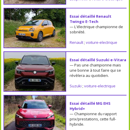
Essai détaillé Renault
Twingo E-Tech
— L'électrique championne de
sobriété.
Renault
;
voiture-electrique
Essai détaillé Suzuki e-Vitara
— Pas une championne mais
une bonne à tout faire qui se
révèlera au quotidien.
Suzuki
;
voiture-electrique
Essai détaillé MG EHS
Hybrid+
— Championne du rapport
prix/prestations, cette full-
hybride.