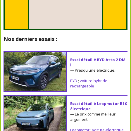
Nos derniers essais :
Essai détaillé BYD Atto 2 DM-
i
— Presqu'une électrique.
BYD
;
voiture-hybride-
rechargeable
Essai détaillé Leapmotor B10
électrique
— Le prix comme meilleur
argument.
Leapmotor
;
voiture-electrique