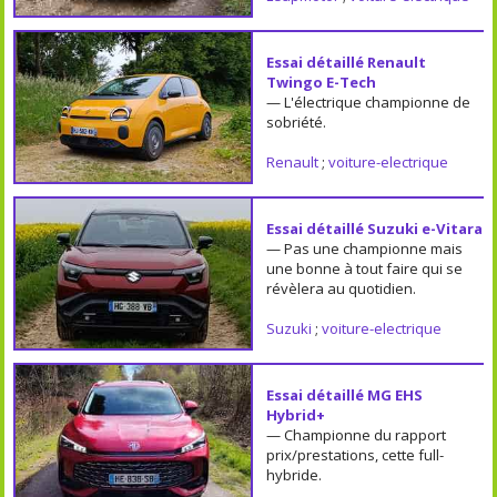
Essai détaillé Renault
Twingo E-Tech
— L'électrique championne de
sobriété.
Renault
;
voiture-electrique
Essai détaillé Suzuki e-Vitara
— Pas une championne mais
une bonne à tout faire qui se
révèlera au quotidien.
Suzuki
;
voiture-electrique
Essai détaillé MG EHS
Hybrid+
— Championne du rapport
prix/prestations, cette full-
hybride.