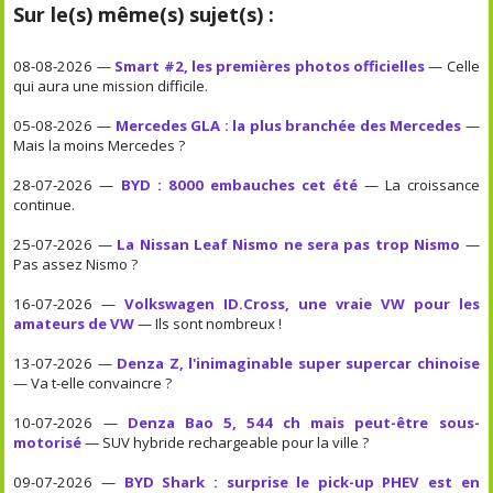
Sur le(s) même(s) sujet(s) :
08-08-2026 —
Smart #2, les premières photos officielles
— Celle
qui aura une mission difficile.
05-08-2026 —
Mercedes GLA : la plus branchée des Mercedes
—
Mais la moins Mercedes ?
28-07-2026 —
BYD : 8000 embauches cet été
— La croissance
continue.
25-07-2026 —
La Nissan Leaf Nismo ne sera pas trop Nismo
—
Pas assez Nismo ?
16-07-2026 —
Volkswagen ID.Cross, une vraie VW pour les
amateurs de VW
— Ils sont nombreux !
13-07-2026 —
Denza Z, l'inimaginable super supercar chinoise
— Va t-elle convaincre ?
10-07-2026 —
Denza Bao 5, 544 ch mais peut-être sous-
motorisé
— SUV hybride rechargeable pour la ville ?
09-07-2026 —
BYD Shark : surprise le pick-up PHEV est en