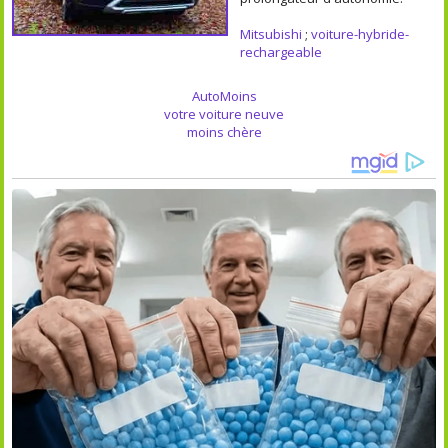
Mitsubishi
;
voiture-hybride-
rechargeable
AutoMoins
votre voiture neuve
moins chère