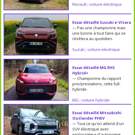
Renault
;
voiture-electrique
Essai détaillé Suzuki e-Vitara
— Pas une championne mais
une bonne à tout faire qui se
révèlera au quotidien.
Suzuki
;
voiture-electrique
Essai détaillé MG EHS
Hybrid+
— Championne du rapport
prix/prestations, cette full-
hybride.
MG
;
voiture-hybride
Essai détaillé Mitsubishi
Outlander PHEV
— Tout ce qu'on attend d'un
SUV électrique avec
prolongateur d'autonomie.