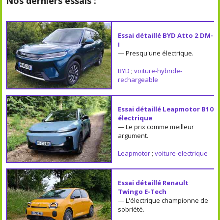
Nos derniers essais :
Essai détaillé BYD Atto 2 DM-
i
— Presqu'une électrique.
BYD
;
voiture-hybride-
rechargeable
Essai détaillé Leapmotor B10
électrique
— Le prix comme meilleur
argument.
Leapmotor
;
voiture-electrique
Essai détaillé Renault
Twingo E-Tech
— L'électrique championne de
sobriété.