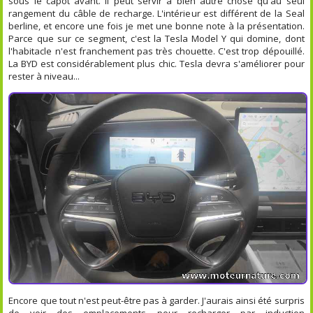
sous le capot avant. Il peut servir à bien autre chose qu'au seul
rangement du câble de recharge. L'intérieur est différent de la Seal
berline, et encore une fois je met une bonne note à la présentation.
Parce que sur ce segment, c'est la Tesla Model Y qui domine, dont
l'habitacle n'est franchement pas très chouette. C'est trop dépouillé.
La BYD est considérablement plus chic. Tesla devra s'améliorer pour
rester à niveau...
Encore que tout n'est peut-être pas à garder. J'aurais ainsi été surpris
de voir des emplacements pour recharger par induction