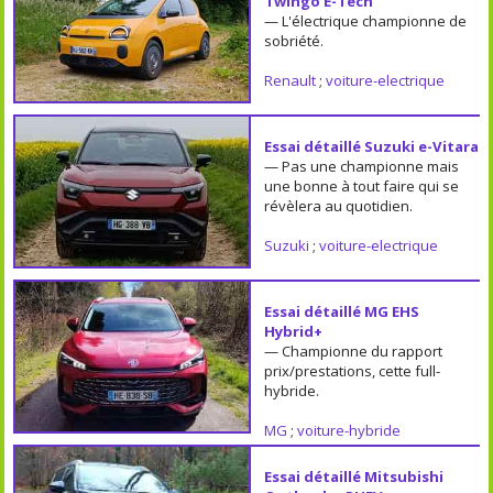
Twingo E-Tech
— L'électrique championne de
sobriété.
Renault
;
voiture-electrique
Essai détaillé Suzuki e-Vitara
— Pas une championne mais
une bonne à tout faire qui se
révèlera au quotidien.
Suzuki
;
voiture-electrique
Essai détaillé MG EHS
Hybrid+
— Championne du rapport
prix/prestations, cette full-
hybride.
MG
;
voiture-hybride
Essai détaillé Mitsubishi