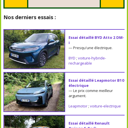
Nos derniers essais :
Essai détaillé BYD Atto 2 DM-
i
— Presqu'une électrique.
BYD
;
voiture-hybride-
rechargeable
Essai détaillé Leapmotor B10
électrique
— Le prix comme meilleur
argument.
Leapmotor
;
voiture-electrique
Essai détaillé Renault