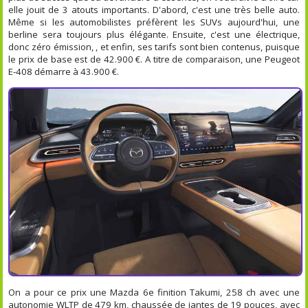
elle jouit de 3 atouts importants. D'abord, c'est une très belle auto.
Même si les automobilistes préfèrent les SUVs aujourd'hui, une
berline sera toujours plus élégante. Ensuite, c'est une électrique,
donc zéro émission, , et enfin, ses tarifs sont bien contenus, puisque
le prix de base est de 42.900 €. A titre de comparaison, une Peugeot
E-408 démarre à 43.900 €.
On a pour ce prix une Mazda 6e finition Takumi, 258 ch avec une
autonomie WLTP de 479 km, chaussée de jantes de 19 pouces, avec