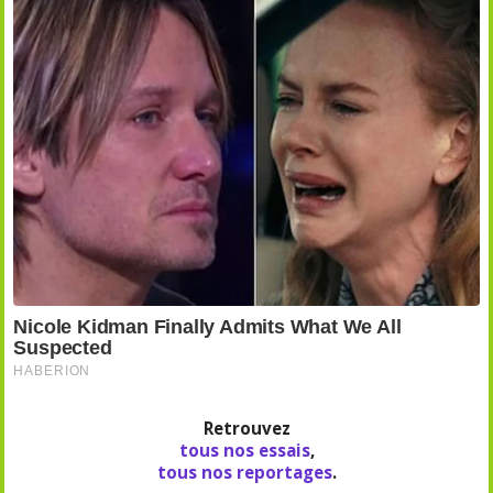
Retrouvez
tous nos essais
,
tous nos reportages
.