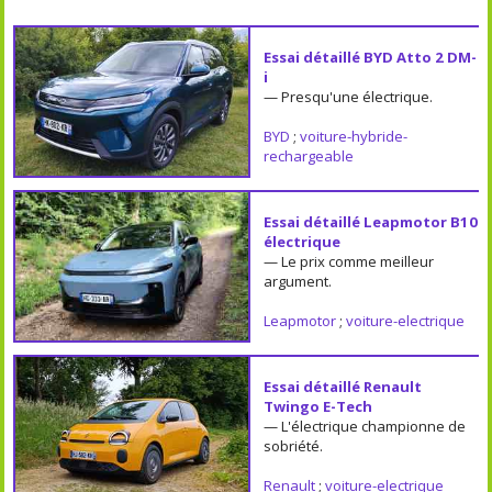
Essai détaillé BYD Atto 2 DM-
i
— Presqu'une électrique.
BYD
;
voiture-hybride-
rechargeable
Essai détaillé Leapmotor B10
électrique
— Le prix comme meilleur
argument.
Leapmotor
;
voiture-electrique
Essai détaillé Renault
Twingo E-Tech
— L'électrique championne de
sobriété.
Renault
;
voiture-electrique