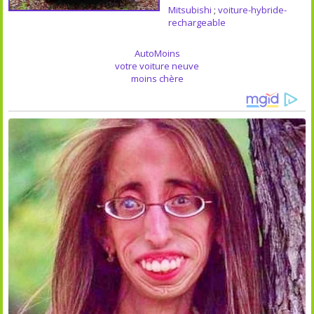
Mitsubishi
;
voiture-hybride-
rechargeable
AutoMoins
votre voiture neuve
moins chère