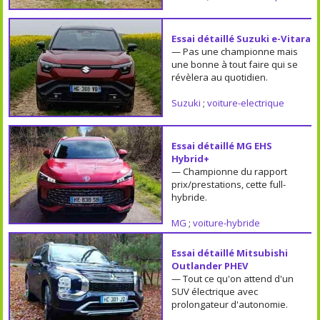
Essai détaillé Suzuki e-Vitara
— Pas une championne mais
une bonne à tout faire qui se
révèlera au quotidien.
Suzuki
;
voiture-electrique
Essai détaillé MG EHS
Hybrid+
— Championne du rapport
prix/prestations, cette full-
hybride.
MG
;
voiture-hybride
Essai détaillé Mitsubishi
Outlander PHEV
— Tout ce qu'on attend d'un
SUV électrique avec
prolongateur d'autonomie.