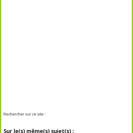
Rechercher sur ce site :
Sur le(s) même(s) sujet(s) :