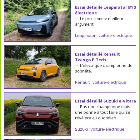
Essai détaillé Leapmotor B10
électrique
— Le prix comme meilleur
argument.
Leapmotor
;
voiture-electrique
Essai détaillé Renault
Twingo E-Tech
— L'électrique championne de
sobriété.
Renault
;
voiture-electrique
Essai détaillé Suzuki e-Vitara
— Pas une championne mais
une bonne à tout faire qui se
révèlera au quotidien.
Suzuki
;
voiture-electrique