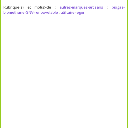
Rubrique(s) et mot(s)-clé :
autres-marques-artisans
;
biogaz-
biomethane-GNV-renouvelable
;
utilitaire-leger