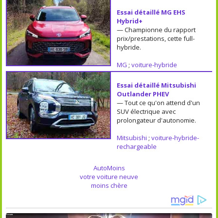
Essai détaillé MG EHS
Hybrid+
— Championne du rapport
prix/prestations, cette full-
hybride.
MG
;
voiture-hybride
Essai détaillé Mitsubishi
Outlander PHEV
— Tout ce qu'on attend d'un
SUV électrique avec
prolongateur d'autonomie.
Mitsubishi
;
voiture-hybride-
rechargeable
AutoMoins
votre voiture neuve
moins chère