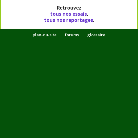
Retrouvez
tous nos essais
,
tous nos reportages
.
plan-du-site
forums
glossaire