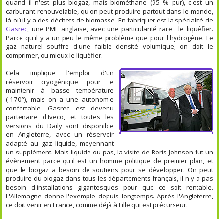
quand il n'est plus biogaz, mais biométhane (95 % pur), c'est un
carburant renouvelable, qu'on peut produire partout dans le monde,
là où il y a des déchets de biomasse. En fabriquer est la spécialité de
Gasrec
, une PME anglaise, avec une particularité rare : le liquéfier.
Parce qu'il y a un peu le même problème que pour l'hydrogène. Le
gaz naturel souffre d'une faible densité volumique, on doit le
comprimer, ou mieux le liquéfier.
Cela implique l'emploi d'un
réservoir cryogénique pour le
maintenir à basse température
(-170°), mais on a une autonomie
confortable. Gasrec est devenu
partenaire d'Iveco, et toutes les
versions du Daily sont disponible
en Angleterre, avec un réservoir
adapté au gaz liquide, moyennant
un supplément. Mais liquide ou pas, la visite de Boris Johnson fut un
évènement parce qu'il est un homme politique de premier plan, et
que le biogaz a besoin de soutiens pour se développer. On peut
produire du biogaz dans tous les départements français, il n'y a pas
besoin d'installations gigantesques pour que ce soit rentable.
L'Allemagne donne l'exemple depuis longtemps. Après l'Angleterre,
ce doit venir en France, comme déjà à Lille qui est précurseur.