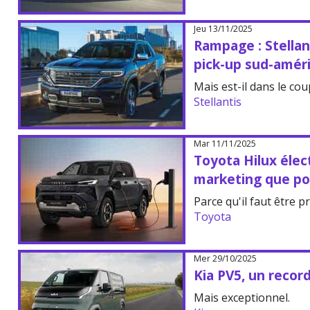
Jeu 13/11/2025
Rampage : Stellan
pick-up sud-améri
Mais est-il dans le cou
Stellantis
Mar 11/11/2025
Toyota Hilux élect
marketing que pou
Parce qu'il faut être pr
Toyota
Mer 29/10/2025
Kia PV5, un recor
Mais exceptionnel.