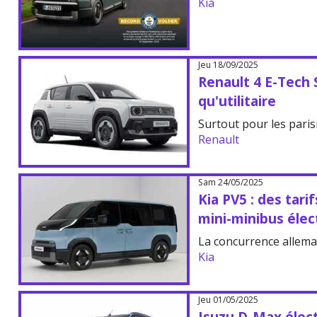
Kia
Jeu 18/09/2025
Renault 4 E-Tech S
qu'utilitaire
Surtout pour les paris
Renault
Sam 24/05/2025
Kia PV5 : des tari
mini-minibus élec
La concurrence alleman
Kia
Jeu 01/05/2025
Isuzu D-Max élect