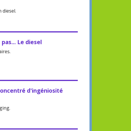
 diesel.
 pas... Le diesel
aires.
oncentré d'ingéniosité
ging.