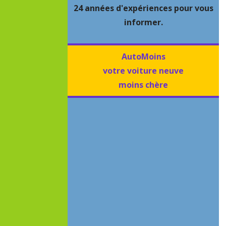
24 années d'expériences pour vous
informer.
AutoMoins
votre voiture neuve
moins chère