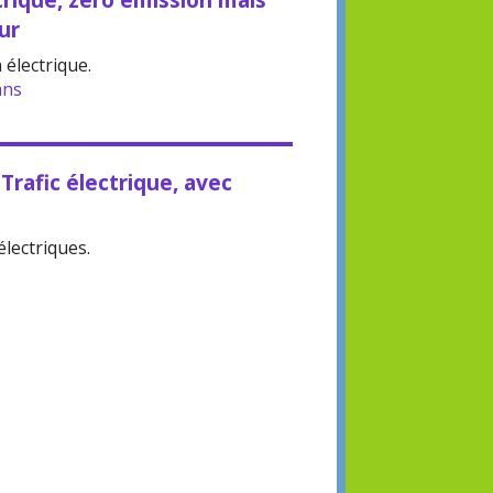
ur
n électrique.
ans
rafic électrique, avec
lectriques.