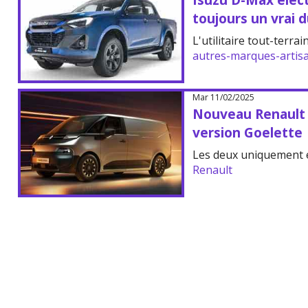
toujours un vrai d
L'utilitaire tout-terrai
autres-marques-artis
Mar 11/02/2025
Nouveau Renault T
version Goelette
Les deux uniquement é
Renault