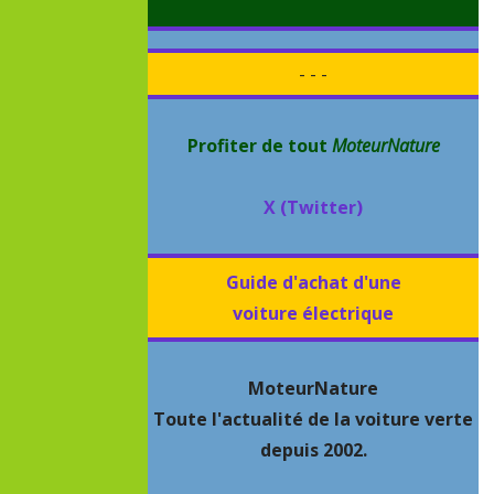
- - -
Profiter de tout
MoteurNature
X (Twitter)
Guide d'achat d'une
voiture électrique
MoteurNature
Toute l'actualité de la voiture verte
depuis 2002.