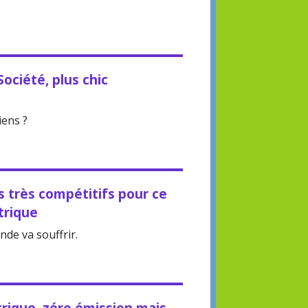
ociété, plus chic
iens ?
fs très compétitifs pour ce
trique
de va souffrir.
rique, zéro émission mais