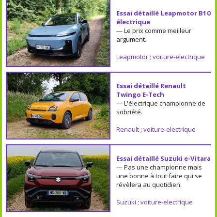
Essai détaillé Leapmotor B10
électrique
— Le prix comme meilleur
argument.
Leapmotor
;
voiture-electrique
Essai détaillé Renault
Twingo E-Tech
— L'électrique championne de
sobriété.
Renault
;
voiture-electrique
Essai détaillé Suzuki e-Vitara
— Pas une championne mais
une bonne à tout faire qui se
révèlera au quotidien.
Suzuki
;
voiture-electrique