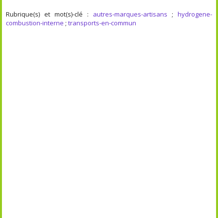
Rubrique(s) et mot(s)-clé :
autres-marques-artisans
;
hydrogene-
combustion-interne
;
transports-en-commun