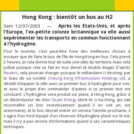
Hong Kong : bientôt un bus au H2
Sam 12/07/2003 —
Après les Etats-Unis, et après
l'Europe, l'ex-petite colonie britannique va elle aussi
expérimenter les transports en commun fonctionnant
à l'hydrogène.
Pour le touriste, c'est peut-être l'une des meilleures choses à
essayer que de faire le tour de l'île de Hong Kong en bus. Cela prend
2 heures, et cela donne tout de suite une idée du territoire, mais cela
pollue puisque cela se fait en bus diesel (à double étage). D'après
Reuters
, cela pourrait changer puisque le milliardaire
Li Ka-shing
, par
le biais de sa société
Cheung Kong Infrastructure Holdings Ltd
, a
décidé d'équiper la ville avec un premier bus à hydrogène pour voir,
et avec le projet d'en commander d'autres si ce premier test est
concluant. L'hydrogène sera produit sur place, à Hong Kong, grâce à
un électrolyseur de chez
Stuart Energy
(dont M. Li Ka-shing, qui sait
reconnaître un bon investissement quand il en voit un, est
actionnaire), et le bus devrait entrer en service l'année prochaine, il
s'agira d'un Ford équipé d'un réservoir d'hydrogène placé sur le toit,
mais il n'y a pas encore d'informations quand à ses caractéristiques
techniques.