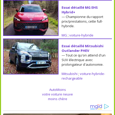
Essai détaillé MG EHS
Hybrid+
— Championne du rapport
prix/prestations, cette full-
hybride.
MG
;
voiture-hybride
Essai détaillé Mitsubishi
Outlander PHEV
— Tout ce qu'on attend d'un
SUV électrique avec
prolongateur d'autonomie.
Mitsubishi
;
voiture-hybride-
rechargeable
AutoMoins
votre voiture neuve
moins chère