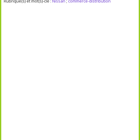
Rubrique(s) et mot(s)-clé :
Nissan
;
commerce-distribution