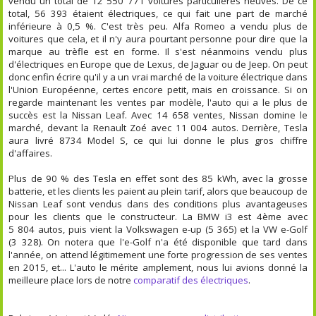
vendu un total de 12 550 771 voitures particulières neuves. De ce
total, 56 393 étaient électriques, ce qui fait une part de marché
inférieure à 0,5 %. C'est très peu. Alfa Romeo a vendu plus de
voitures que cela, et il n'y aura pourtant personne pour dire que la
marque au trèfle est en forme. Il s'est néanmoins vendu plus
d'électriques en Europe que de Lexus, de Jaguar ou de Jeep. On peut
donc enfin écrire qu'il y a un vrai marché de la voiture électrique dans
l'Union Européenne, certes encore petit, mais en croissance. Si on
regarde maintenant les ventes par modèle, l'auto qui a le plus de
succès est la Nissan Leaf. Avec 14 658 ventes, Nissan domine le
marché, devant la Renault Zoé avec 11 004 autos. Derrière, Tesla
aura livré 8734 Model S, ce qui lui donne le plus gros chiffre
d'affaires.
Plus de 90 % des Tesla en effet sont des 85 kWh, avec la grosse
batterie, et les clients les paient au plein tarif, alors que beaucoup de
Nissan Leaf sont vendus dans des conditions plus avantageuses
pour les clients que le constructeur. La BMW i3 est 4ème avec
5 804 autos, puis vient la Volkswagen e-up (5 365) et la VW e-Golf
(3 328). On notera que l'e-Golf n'a été disponible que tard dans
l'année, on attend légitimement une forte progression de ses ventes
en 2015, et... L'auto le mérite amplement, nous lui avions donné la
meilleure place lors de notre
comparatif des électriques
.