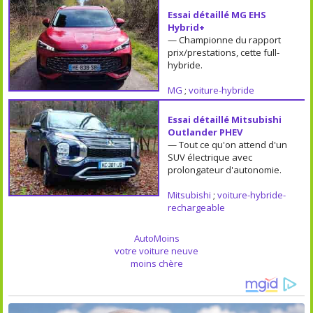
Essai détaillé MG EHS
Hybrid+
— Championne du rapport
prix/prestations, cette full-
hybride.
MG
;
voiture-hybride
Essai détaillé Mitsubishi
Outlander PHEV
— Tout ce qu'on attend d'un
SUV électrique avec
prolongateur d'autonomie.
Mitsubishi
;
voiture-hybride-
rechargeable
AutoMoins
votre voiture neuve
moins chère