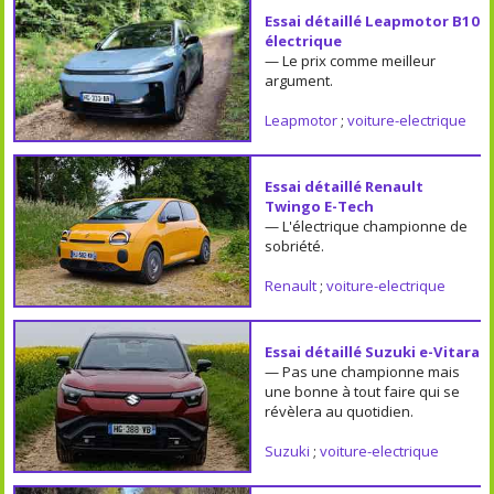
Essai détaillé Leapmotor B10
électrique
— Le prix comme meilleur
argument.
Leapmotor
;
voiture-electrique
Essai détaillé Renault
Twingo E-Tech
— L'électrique championne de
sobriété.
Renault
;
voiture-electrique
Essai détaillé Suzuki e-Vitara
— Pas une championne mais
une bonne à tout faire qui se
révèlera au quotidien.
Suzuki
;
voiture-electrique