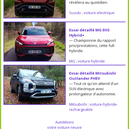
révèlera au quotidien.
Suzuki
;
voiture-electrique
Essai détaillé MG EHS
Hybrid+
— Championne du rapport
prix/prestations, cette full-
hybride.
MG
;
voiture-hybride
Essai détaillé Mitsubishi
Outlander PHEV
— Tout ce qu'on attend d'un
SUV électrique avec
prolongateur d'autonomie.
Mitsubishi
;
voiture-hybride-
rechargeable
AutoMoins
votre voiture neuve