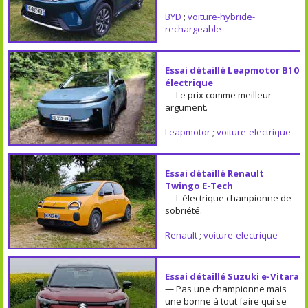
BYD
;
voiture-hybride-
rechargeable
Essai détaillé Leapmotor B10
électrique
— Le prix comme meilleur
argument.
Leapmotor
;
voiture-electrique
Essai détaillé Renault
Twingo E-Tech
— L'électrique championne de
sobriété.
Renault
;
voiture-electrique
Essai détaillé Suzuki e-Vitara
— Pas une championne mais
une bonne à tout faire qui se