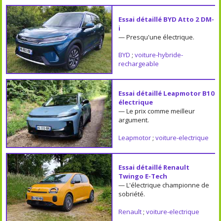
Essai détaillé BYD Atto 2 DM-
i
— Presqu'une électrique.
BYD
;
voiture-hybride-
rechargeable
Essai détaillé Leapmotor B10
électrique
— Le prix comme meilleur
argument.
Leapmotor
;
voiture-electrique
Essai détaillé Renault
Twingo E-Tech
— L'électrique championne de
sobriété.
Renault
;
voiture-electrique