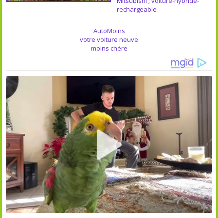
Mitsubishi
;
voiture-hybride-
rechargeable
AutoMoins
votre voiture neuve
moins chère