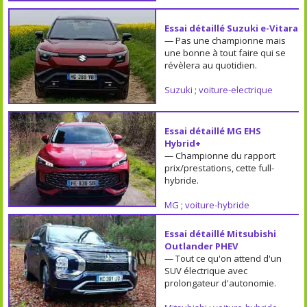
Essai détaillé Suzuki e-Vitara
— Pas une championne mais
une bonne à tout faire qui se
révèlera au quotidien.
Suzuki
;
voiture-electrique
Essai détaillé MG EHS
Hybrid+
— Championne du rapport
prix/prestations, cette full-
hybride.
MG
;
voiture-hybride
Essai détaillé Mitsubishi
Outlander PHEV
— Tout ce qu'on attend d'un
SUV électrique avec
prolongateur d'autonomie.