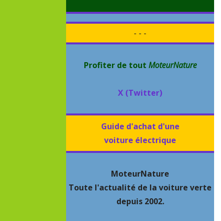
- - -
Profiter de tout
MoteurNature
X (Twitter)
Guide d'achat d'une
voiture électrique
MoteurNature
Toute l'actualité de la voiture verte
depuis 2002.