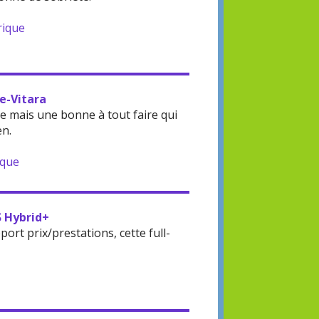
rique
 e-Vitara
 mais une bonne à tout faire qui
en.
ique
S Hybrid+
rt prix/prestations, cette full-