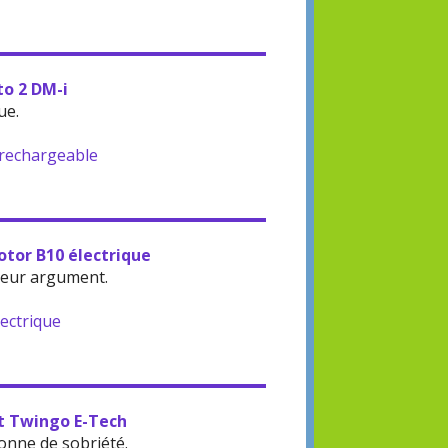
to 2 DM-i
ue.
-rechargeable
otor B10 électrique
leur argument.
lectrique
lt Twingo E-Tech
onne de sobriété.