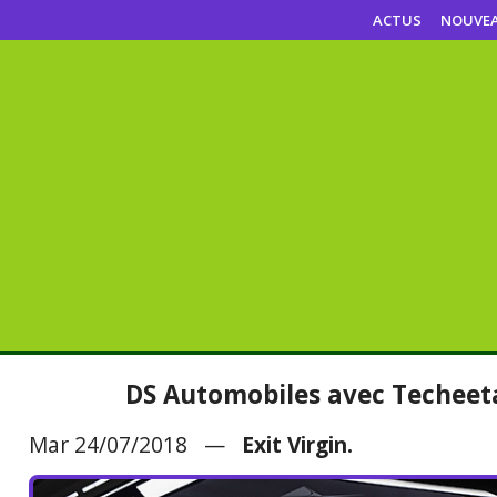
ACTUS
NOUVE
DS Automobiles avec Techeet
Mar 24/07/2018 —
Exit Virgin.