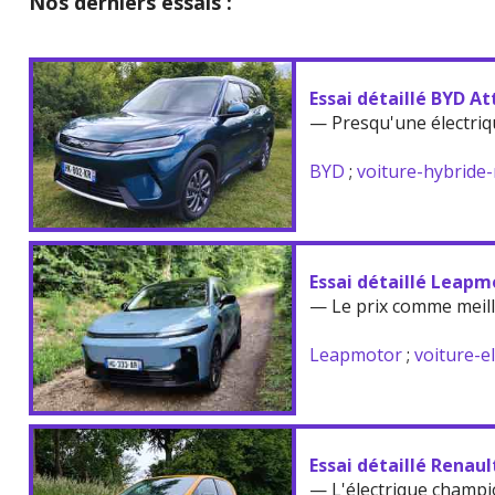
Nos derniers essais :
Essai détaillé BYD At
— Presqu'une électriq
BYD
;
voiture-hybride
Essai détaillé Leapm
— Le prix comme meil
Leapmotor
;
voiture-e
Essai détaillé Renau
— L'électrique champi