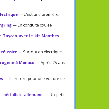
électrique
— C'est une première.
rgring
— En conduite coulée.
he Taycan avec le kit Manthey
—
e réussite
— Surtout en électrique.
ydrogène à Monaco
— Après 25 ans
es
— Le record pour une voiture de
n spécialiste allemand
— Un petit