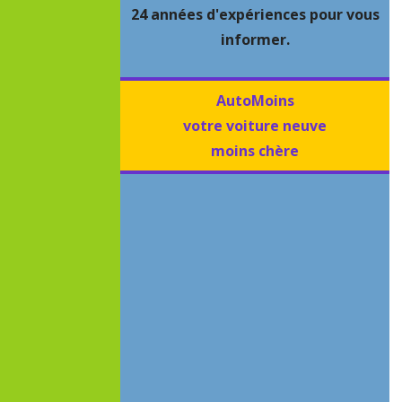
24 années d'expériences pour vous
informer.
AutoMoins
votre voiture neuve
moins chère