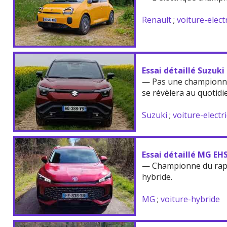
Renault
;
voiture-elect
Essai détaillé Suzuki
— Pas une championne
se révèlera au quotidi
Suzuki
;
voiture-electr
Essai détaillé MG EH
— Championne du rappo
hybride.
MG
;
voiture-hybride