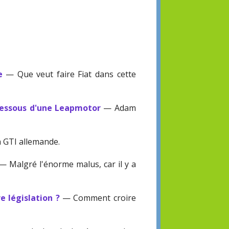
e
— Que veut faire Fiat dans cette
dessous d'une Leapmotor
— Adam
 GTI allemande.
 Malgré l'énorme malus, car il y a
e législation ?
— Comment croire