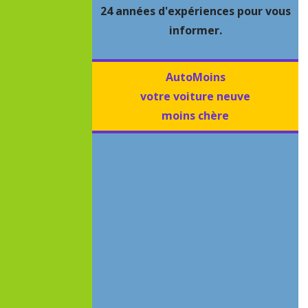
24 années d'expériences pour vous
informer.
AutoMoins
votre voiture neuve
moins chère