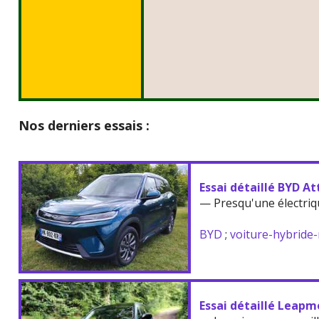
Nos derniers essais :
Essai détaillé BYD At
— Presqu'une électriq
BYD
;
voiture-hybride
Essai détaillé Leapm