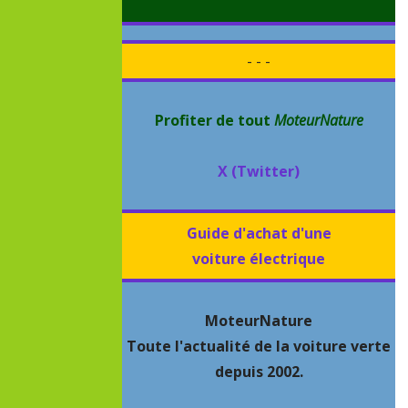
- - -
Profiter de tout
MoteurNature
X (Twitter)
Guide d'achat d'une
voiture électrique
MoteurNature
Toute l'actualité de la voiture verte
depuis 2002.