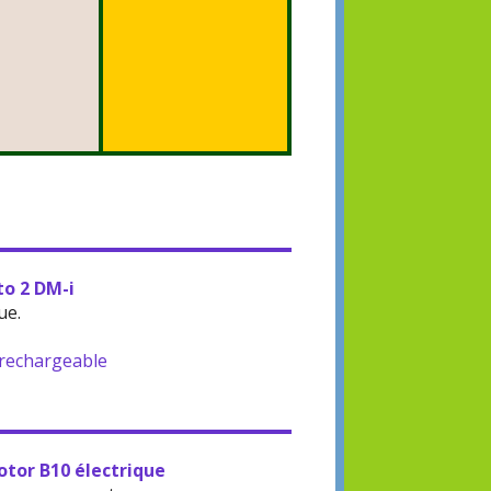
to 2 DM-i
ue.
-rechargeable
otor B10 électrique