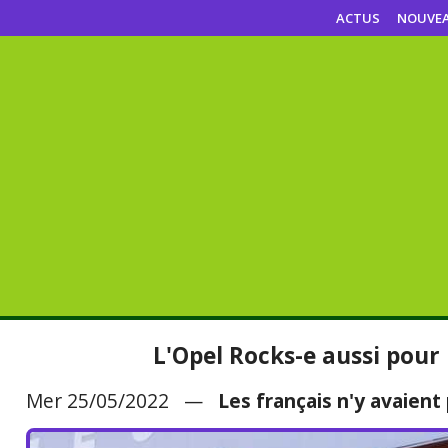
ACTUS
NOUVE
L'Opel Rocks-e aussi pour
Mer 25/05/2022 —
Les français n'y avaient