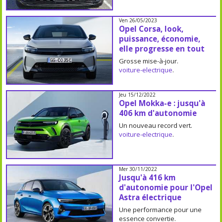
Ven 26/05/2023
Opel Corsa, look,
puissance, économie,
elle progresse en tout
Grosse mise-à-jour.
voiture-electrique
.
Jeu 15/12/2022
Opel Mokka-e : jusqu'à
406 km d'autonomie
Un nouveau record vert.
voiture-electrique
.
Mer 30/11/2022
Jusqu'à 416 km
d'autonomie pour l'Opel
Astra électrique
Une performance pour une
essence convertie.