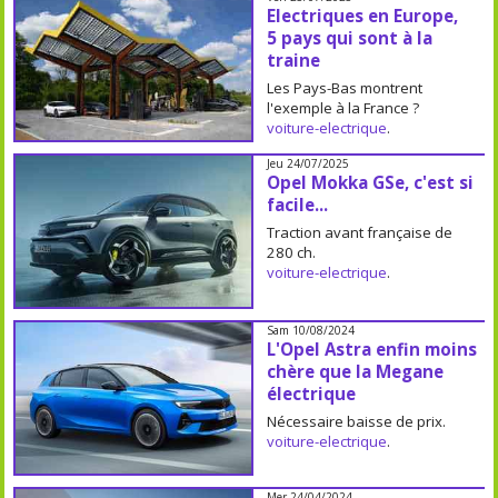
Electriques en Europe,
5 pays qui sont à la
traine
Les Pays-Bas montrent
l'exemple à la France ?
voiture-electrique
.
Jeu 24/07/2025
Opel Mokka GSe, c'est si
facile...
Traction avant française de
280 ch.
voiture-electrique
.
Sam 10/08/2024
L'Opel Astra enfin moins
chère que la Megane
électrique
Nécessaire baisse de prix.
voiture-electrique
.
Mer 24/04/2024