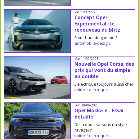
Jeu 10/08/2023
Concept Opel
Experimental : le
renouveau du blitz
Futur haut de gamme ?
automobile-design
.
Mar 11/07/2023
Nouvelle Opel Corsa, des
prix qui vont du simple
au double
L'électrique toujours aussi cher.
voiture-electrique
.
Lun 19/06/2023
Opel Mokka-e - Essai
détaillé
De la douceur sous un style
ravageur
voiture-electrique
.