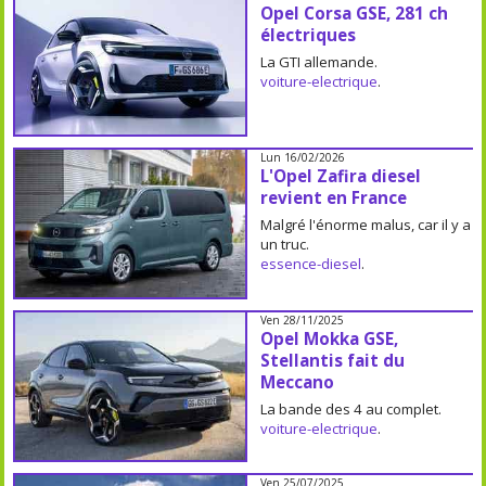
Opel Corsa GSE, 281 ch
électriques
La GTI allemande.
voiture-electrique
.
Lun 16/02/2026
L'Opel Zafira diesel
revient en France
Malgré l'énorme malus, car il y a
un truc.
essence-diesel
.
Ven 28/11/2025
Opel Mokka GSE,
Stellantis fait du
Meccano
La bande des 4 au complet.
voiture-electrique
.
Ven 25/07/2025