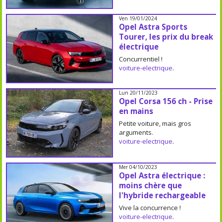
Ven 19/01/2024
Opel Astra Sports
Tourer, les prix du break
électrique
Concurrentiel !
voiture-electrique
.
Lun 20/11/2023
Opel Corsa 156 ch - Prise
en mains
Petite voiture, mais gros
arguments.
voiture-electrique
.
Mer 04/10/2023
Opel Astra électrique :
moins chère que
l'hybride rechargeable
Vive la concurrence !
voiture-electrique
.