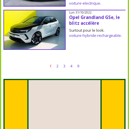
voiture-electrique
.
Lun 31/10/2022
Opel Grandland GSe, le
blitz accélère
Surtout pour le look.
voiture-hybride-rechargeable
.
1
2
3
4
9