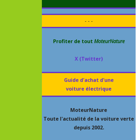
- - -
Profiter de tout
MoteurNature
X (Twitter)
Guide d'achat d'une
voiture électrique
MoteurNature
Toute l'actualité de la voiture verte
depuis 2002.