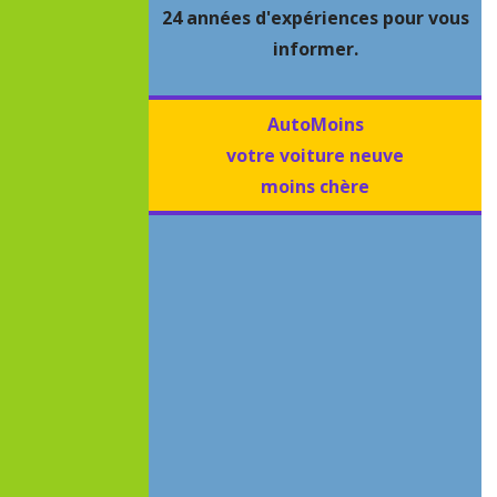
24 années d'expériences pour vous
informer.
AutoMoins
votre voiture neuve
moins chère