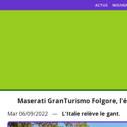
ACTUS
NOUVE
Maserati GranTurismo Folgore, l'é
Mar 06/09/2022 —
L'Italie relève le gant.