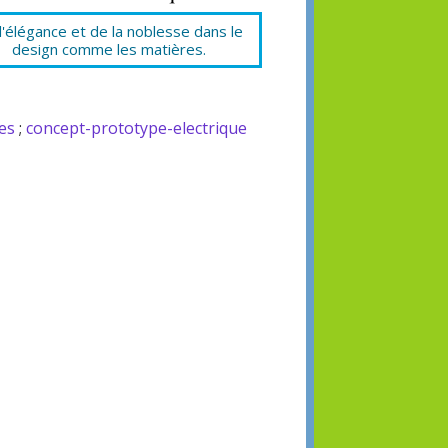
l'élégance et de la noblesse dans le
design comme les matières.
es
;
concept-prototype-electrique