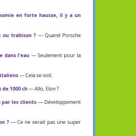
omie en forte hausse, il y a un
 ou trahison ?
— Quand Porsche
e dans l'eau
— Seulement pour la
italiens
— Cela se voit.
s de 1000 ch
— Allo, Elon ?
 par les clients
— Développement
on ?
— Ce ne serait pas une super