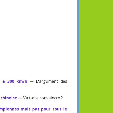
s à 300 km/h
— L'argument des
 chinoise
— Va t-elle convaincre ?
ampionnes mais pas pour tout le