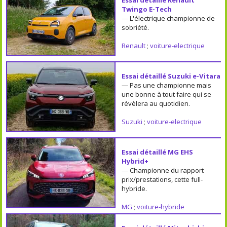
Twingo E-Tech
— L'électrique championne de
sobriété.
Renault
;
voiture-electrique
Essai détaillé Suzuki e-Vitara
— Pas une championne mais
une bonne à tout faire qui se
révèlera au quotidien.
Suzuki
;
voiture-electrique
Essai détaillé MG EHS
Hybrid+
— Championne du rapport
prix/prestations, cette full-
hybride.
MG
;
voiture-hybride