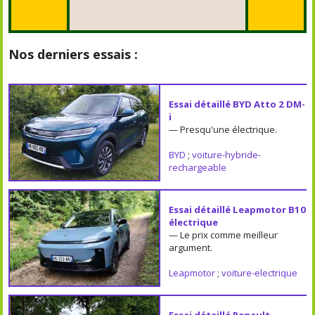
Nos derniers essais :
Essai détaillé BYD Atto 2 DM-
i
— Presqu'une électrique.
BYD
;
voiture-hybride-
rechargeable
Essai détaillé Leapmotor B10
électrique
— Le prix comme meilleur
argument.
Leapmotor
;
voiture-electrique
Essai détaillé Renault