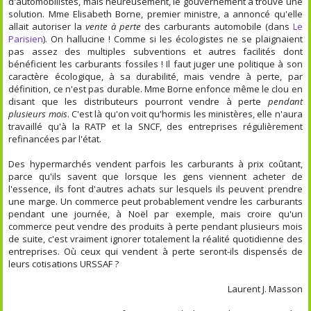
d'automobilistes, mais heureusement, le gouvernement a trouvé une
solution. Mme Elisabeth Borne, premier ministre, a annoncé qu'elle
allait autoriser la
vente à perte
des carburants automobile (dans
Le
Parisien
). On hallucine ! Comme si les écologistes ne se plaignaient
pas assez des multiples subventions et autres facilités dont
bénéficient les carburants fossiles ! Il faut juger une politique à son
caractère écologique, à sa durabilité, mais vendre à perte, par
définition, ce n'est pas durable. Mme Borne enfonce même le clou en
disant que les distributeurs pourront vendre à perte
pendant
plusieurs mois
. C'est là qu'on voit qu'hormis les ministères, elle n'aura
travaillé qu'à la RATP et la SNCF, des entreprises régulièrement
refinancées par l'état.
Des hypermarchés vendent parfois les carburants à prix coûtant,
parce qu'ils savent que lorsque les gens viennent acheter de
l'essence, ils font d'autres achats sur lesquels ils peuvent prendre
une marge. Un commerce peut probablement vendre les carburants
pendant une journée, à Noël par exemple, mais croire qu'un
commerce peut vendre des produits à perte pendant plusieurs mois
de suite, c'est vraiment ignorer totalement la réalité quotidienne des
entreprises. Où ceux qui vendent à perte seront-ils dispensés de
leurs cotisations URSSAF ?
Laurent J. Masson