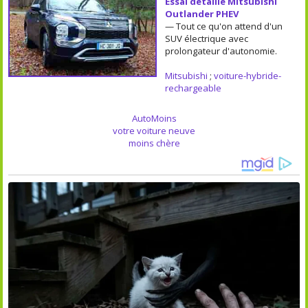
Essai détaillé Mitsubishi
Outlander PHEV
— Tout ce qu'on attend d'un
SUV électrique avec
prolongateur d'autonomie.
Mitsubishi
;
voiture-hybride-
rechargeable
AutoMoins
votre voiture neuve
moins chère