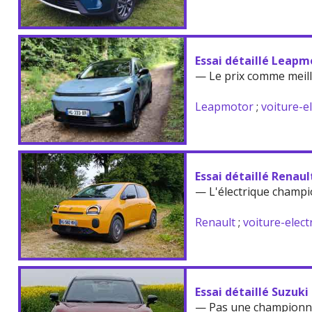
Essai détaillé Leapm
— Le prix comme meil
Leapmotor
;
voiture-e
Essai détaillé Renau
— L'électrique champi
Renault
;
voiture-elect
Essai détaillé Suzuki
— Pas une championne