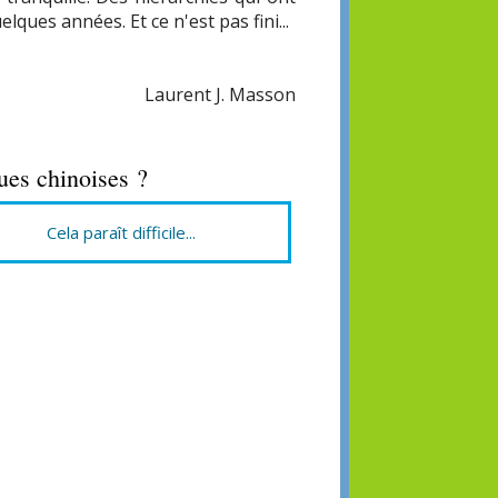
ques années. Et ce n'est pas fini...
Laurent J. Masson
ques chinoises ?
Cela paraît difficile...