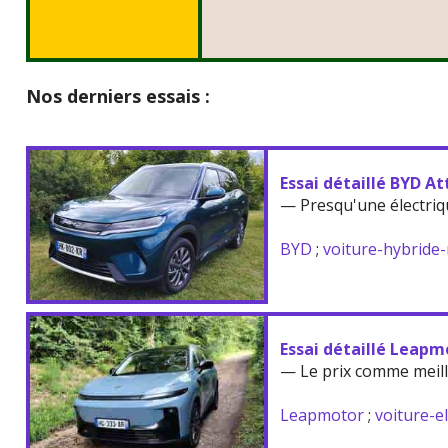
Nos derniers essais :
Essai détaillé BYD At
— Presqu'une électriq
BYD
;
voiture-hybride
Essai détaillé Leapm
— Le prix comme meil
Leapmotor
;
voiture-e