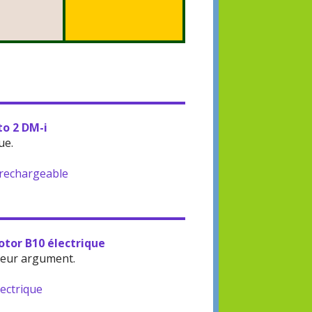
to 2 DM-i
ue.
-rechargeable
otor B10 électrique
leur argument.
lectrique