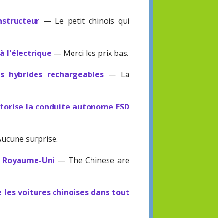
structeur
— Le petit chinois qui
à l'électrique
— Merci les prix bas.
es hybrides rechargeables
— La
utorise la conduite autonome FSD
ucune surprise.
au Royaume-Uni
— The Chinese are
 les voitures chinoises dans tout