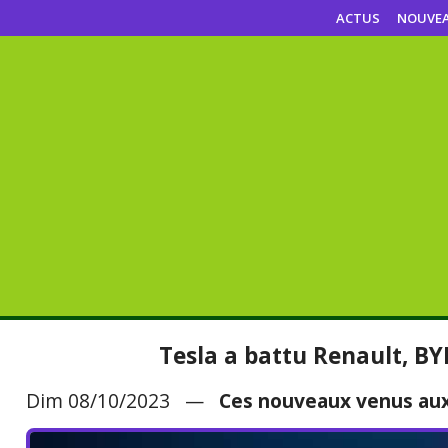
ACTUS
NOUVE
Tesla a battu Renault, BY
Dim 08/10/2023 —
Ces nouveaux venus aux