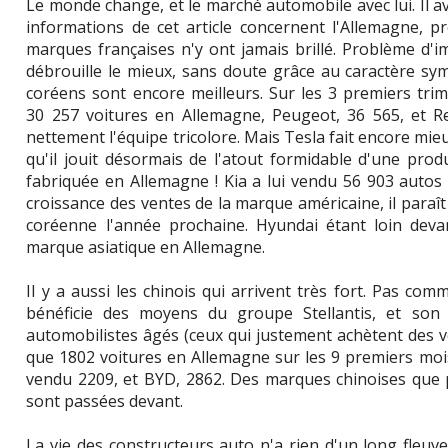
Le monde change, et le marché automobile avec lui. Il a
informations de cet article concernent l'Allemagne, 
marques françaises n'y ont jamais brillé. Problème d'i
débrouille le mieux, sans doute grâce au caractère sy
coréens sont encore meilleurs. Sur les 3 premiers tri
30 257 voitures en Allemagne, Peugeot, 36 565, et R
nettement l'équipe tricolore. Mais Tesla fait encore mieux
qu'il jouit désormais de l'atout formidable d'une prod
fabriquée en Allemagne ! Kia a lui vendu 56 903 autos
croissance des ventes de la marque américaine, il paraî
coréenne l'année prochaine. Hyundai étant loin devan
marque asiatique en Allemagne.
Il y a aussi les chinois qui arrivent très fort. Pas co
bénéficie des moyens du groupe Stellantis, et son
automobilistes âgés (ceux qui justement achètent des 
que 1802 voitures en Allemagne sur les 9 premiers moi
vendu 2209, et BYD, 2862. Des marques chinoises que p
sont passées devant.
La vie des constructeurs auto n'a rien d'un long fleuve