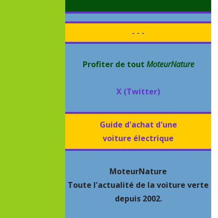
- - -
Profiter de tout
MoteurNature
X (Twitter)
Guide d'achat d'une
voiture électrique
MoteurNature
Toute l'actualité de la voiture verte
depuis 2002.