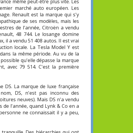
vance même peut-être plus vite. Les
premier marché auto européen. Les
mage. Renault est la marque qui s'y
mpathique de ses modèles, mais les
mestres de l'année, Citroën a vendu
enault, 48 744. Le losange domine
, il a vendu 51 408 autos. Il est vrai
uction locale. La Tesla Model Y est
 dans la même période. Au vu de la
t possible qu'elle dépasse la marque
t, avec 79 514. C'est la première
mme DS. La marque de luxe française
 nom, DS, n'est pas inconnu des
voitures neuves). Mais DS n'a vendu
s de l'année, quand Lynk & Co en a
ersonne ne connaissait il y a peu,
 tranquille. Des hiérarchies qui ont