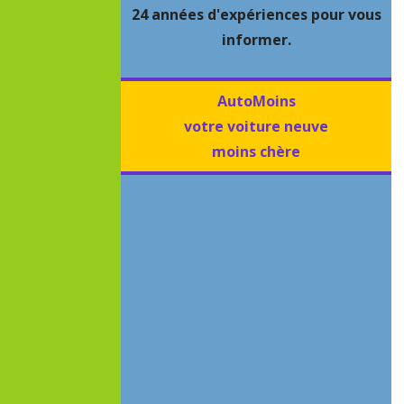
24 années d'expériences pour vous
informer.
AutoMoins
votre voiture neuve
moins chère