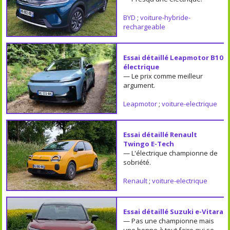
BYD
;
voiture-hybride-
rechargeable
Essai détaillé Leapmotor B10
électrique
— Le prix comme meilleur
argument.
Leapmotor
;
voiture-electrique
Essai détaillé Renault
Twingo E-Tech
— L'électrique championne de
sobriété.
Renault
;
voiture-electrique
Essai détaillé Suzuki e-Vitara
— Pas une championne mais
une bonne à tout faire qui se