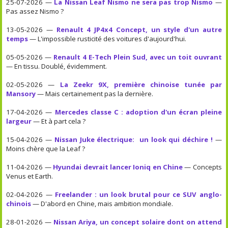
25-07-2026 —
La Nissan Leaf Nismo ne sera pas trop Nismo
—
Pas assez Nismo ?
13-05-2026 —
Renault 4 JP4x4 Concept, un style d'un autre
temps
— L'impossible rusticité des voitures d'aujourd'hui.
05-05-2026 —
Renault 4 E-Tech Plein Sud, avec un toit ouvrant
— En tissu. Doublé, évidemment.
02-05-2026 —
La Zeekr 9X, première chinoise tunée par
Mansory
— Mais certainement pas la dernière.
17-04-2026 —
Mercedes classe C : adoption d'un écran pleine
largeur
— Et à part cela ?
15-04-2026 —
Nissan Juke électrique: un look qui déchire !
—
Moins chère que la Leaf ?
11-04-2026 —
Hyundai devrait lancer Ioniq en Chine
— Concepts
Venus et Earth.
02-04-2026 —
Freelander : un look brutal pour ce SUV anglo-
chinois
— D'abord en Chine, mais ambition mondiale.
28-01-2026 —
Nissan Ariya, un concept solaire dont on attend