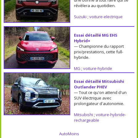
révèlera au quotidien.
Suzuki
;
voiture-electrique
Essai détaillé MG EHS
Hybrid+
— Championne du rapport
prix/prestations, cette full-
hybride.
MG
;
voiture-hybride
Essai détaillé Mitsubishi
Outlander PHEV
— Tout ce qu'on attend d'un
SUV électrique avec
prolongateur d'autonomie.
Mitsubishi
;
voiture-hybride-
rechargeable
AutoMoins